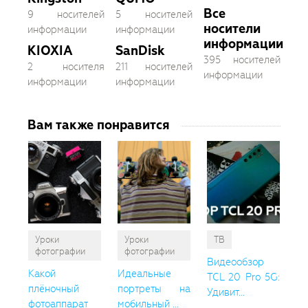
Все
9 носителей
5 носителей
носители
информации
информации
информации
KIOXIA
SanDisk
395 носителей
2 носителя
211 носителей
информации
информации
информации
Вам также понравится
Уроки
Уроки
ТВ
фотографии
фотографии
Видеообзор
Какой
Идеальные
TCL 20 Pro 5G:
плёночный
портреты на
Удивит...
фотоаппарат
мобильный ...