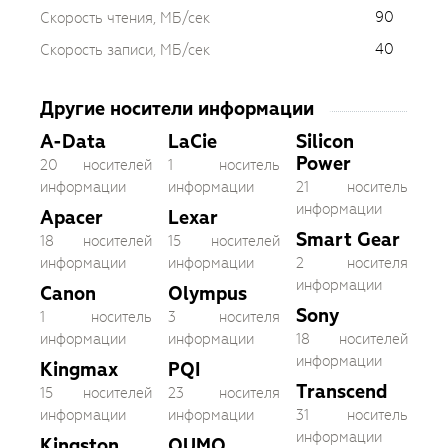
90
Скорость чтения, МБ/сек
40
Скорость записи, МБ/сек
Другие носители информации
A-Data
LaCie
Silicon
Power
20 носителей
1 носитель
информации
информации
21 носитель
информации
Apacer
Lexar
Smart Gear
18 носителей
15 носителей
информации
информации
2 носителя
информации
Canon
Olympus
Sony
1 носитель
3 носителя
информации
информации
18 носителей
информации
Kingmax
PQI
Transcend
15 носителей
23 носителя
информации
информации
31 носитель
информации
Kingston
QUMO