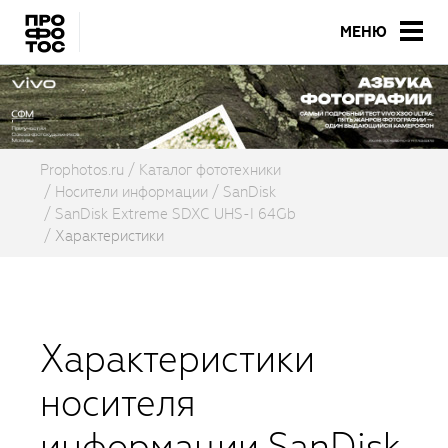
МЕНЮ
Prophotos.ru
Каталог фототехники
Носители информации
SanDisk
SanDisk Extreme SDXC UHS-I 64Gb
Характеристики
Характеристики
носителя
информации SanDisk