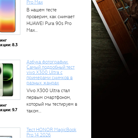
Pro Max
В нашем тесте
проверим, как снимает
HUAWEI Pura 90s Pro
Max...
тинг
кции: 8.3
Азбука фотографии.
Самый подробный тест
vivo X300 Ultra с
примерами снимков в
разных жанрах
Vivo X300 Ultra стал
первым смартфоном,
который мы тестируем в
тинг
кции: 9.7
таком...
Тест HONOR MagicBook
Pro 14 2026