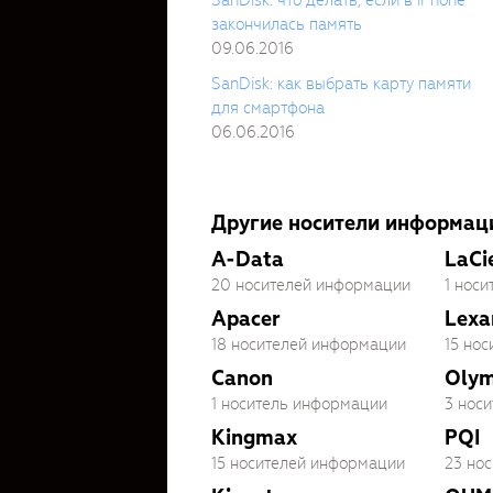
закончилась память
09.06.2016
SanDisk: как выбрать карту памяти
для смартфона
06.06.2016
Другие носители информац
A-Data
LaCi
20 носителей информации
1 нос
Apacer
Lexa
18 носителей информации
15 но
Canon
Oly
1 носитель информации
3 нос
Kingmax
PQI
15 носителей информации
23 но