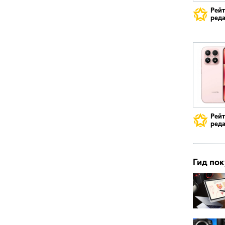
Рей
реда
Рей
реда
Гид пок