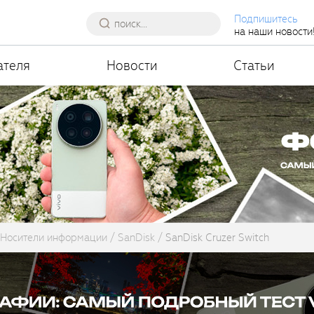
Подпишитесь
на наши новости
ателя
Новости
Статьи
Носители информации
SanDisk
SanDisk Cruzer Switch