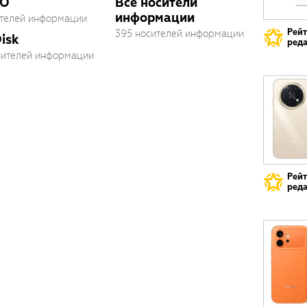
O
Все носители
информации
ителей информации
Рей
395 носителей информации
isk
реда
осителей информации
Рей
реда