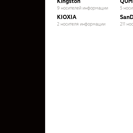
Kingston
QUM
9 носителей информации
5 нос
KIOXIA
SanD
2 носителя информации
211 н