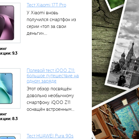
Тест Xiaomi 17T Pro
У Xiaomi вновь
получился смартфон из
серии «топ за свои
деньги»....
тинг
кции: 9.3
Полевой тест iQOO Z11:
большое путешествие на
одном заряде
Этот обзор посвящён
довольно необычному
смартфону. iQOO Z11
оснащён встроенным
тинг
аккумулятором...
кции: 8.3
Тест HUAWEI Pura 90s