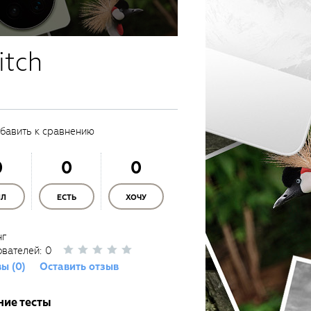
itch
бавить к сравнению
0
0
0
ЫЛ
ЕСТЬ
ХОЧУ
нг
ователей:
0
ы (0)
Оставить отзыв
ние тесты