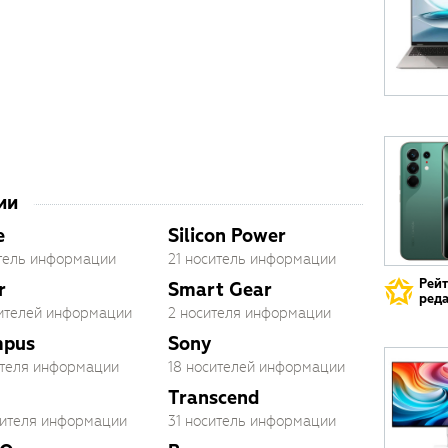
ии
e
Silicon Power
итель информации
21 носитель информации
Рей
r
Smart Gear
реда
сителей информации
2 носителя информации
mpus
Sony
ителя информации
18 носителей информации
Transcend
сителя информации
31 носитель информации