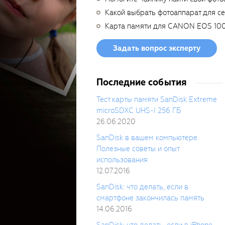
Какой выбрать фотоаппарат для с
Карта памяти для CANON EOS 10
Задать вопрос эксперту
Последние события
Тест карты памяти SanDisk Extreme
microSDXC UHS-I 256 ГБ
26.06.2020
SanDisk в вашем компьютере.
Полезные советы и опыт
использования
12.07.2016
SanDisk: что делать, если в
смартфоне закончилась память
14.06.2016
SanDisk: что делать, если в iPhone