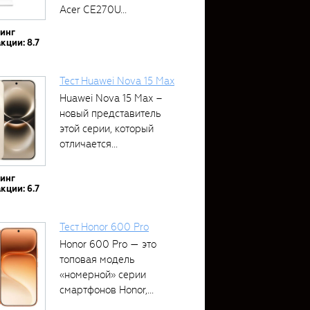
Acer CE270U...
тинг
кции: 8.7
Тест Huawei Nova 15 Max
Huawei Nova 15 Max –
новый представитель
этой серии, который
отличается...
тинг
кции: 6.7
Тест Honor 600 Pro
Honor 600 Pro — это
топовая модель
«номерной» серии
смартфонов Honor,...