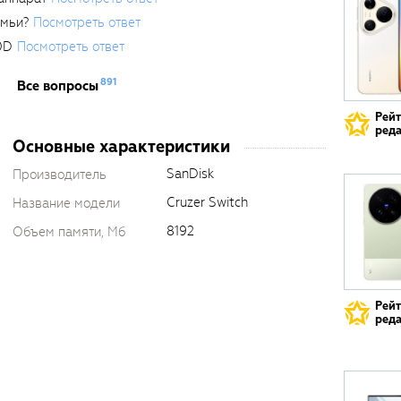
емьи?
Посмотреть ответ
0D
Посмотреть ответ
891
Все вопросы
Рей
реда
Основные характеристики
SanDisk
Производитель
Cruzer Switch
Название модели
8192
Объем памяти, Мб
Рей
реда