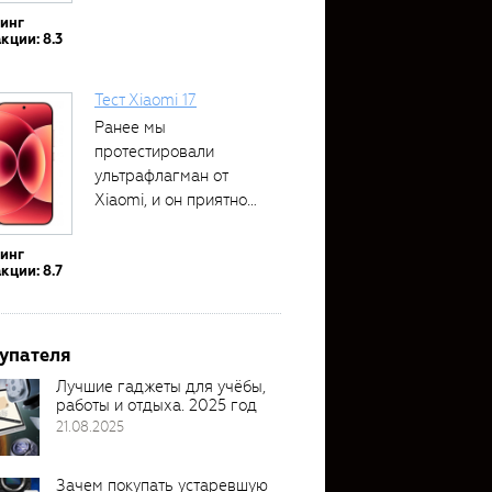
тинг
кции: 8.3
Тест Xiaomi 17
Ранее мы
протестировали
ультрафлагман от
Xiaomi, и он приятно
удивил своими...
тинг
кции: 8.7
упателя
Лучшие гаджеты для учёбы,
работы и отдыха. 2025 год
21.08.2025
Зачем покупать устаревшую