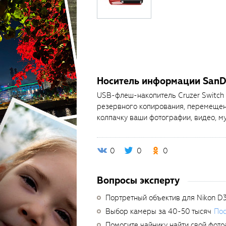
Носитель информации SanDi
USB-флеш-накопитель Cruzer Switch 
резервного копирования, перемещен
колпачку ваши фотографии, видео, м
0
0
0
Вопросы эксперту
Портретный объектив для Nikon D
Выбор камеры за 40-50 тысяч
Пос
Помогите чайнику найти свой фото