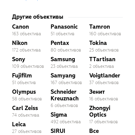
Другие объективы
Canon
Panasonic
Tamron
163 объектива
51 объектив
160 объективов
Nikon
Pentax
Tokina
172 объектива
80 объективов
25 объективов
Sony
Samsung
TTartisan
109 объективов
23 объектива
2 объектива
Fujifilm
Samyang
Voigtlander
51 объектив
167 объективов
37 объективов
Olympus
Schneider
Зенит
Kreuznach
58 объективов
16 объективов
6 объективов
Carl Zeiss
Zhongyi
Sigma
Optics
74 объектива
492 объектива
17 объективов
Leica
SIRUI
Все
27 объективов