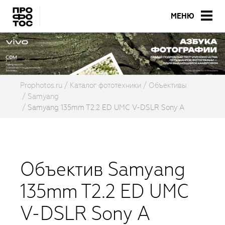
МЕНЮ
Prophotos.ru
Каталог фототехники
Объективы
Samyang
Samyang 135mm T2.2 ED UMC V-DSLR Sony A
Объектив Samyang
135mm T2.2 ED UMC
V-DSLR Sony A