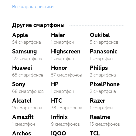
Все характеристики
Другие смартфоны
Apple
Haier
Oukitel
54 смартфона
1 смартфон
5 смартфонов
Samsung
Highscreen
Panasonic
122 смартфона
1 смартфон
1 смартфон
Huawei
Honor
Philips
65 смартфонов
57 смартфонов
2 смартфона
Sony
HP
PixelPhone
68 смартфонов
1 смартфон
2 смартфона
Alcatel
HTC
Razer
15 смартфонов
38 смартфонов
1 смартфон
Amazfit
Infinix
Realme
1 смартфон
9 смартфонов
15 смартфонов
Archos
iQOO
TCL