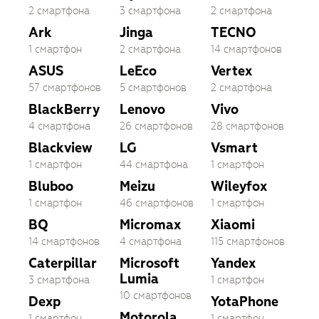
2 смартфона
3 смартфона
2 смартфона
Ark
Jinga
TECNO
1 смартфон
2 смартфона
14 смартфонов
ASUS
LeEco
Vertex
57 смартфонов
5 смартфонов
2 смартфона
BlackBerry
Lenovo
Vivo
4 смартфона
26 смартфонов
28 смартфонов
Blackview
LG
Vsmart
1 смартфон
44 смартфона
1 смартфон
Bluboo
Meizu
Wileyfox
1 смартфон
46 смартфонов
1 смартфон
BQ
Micromax
Xiaomi
14 смартфонов
4 смартфона
115 смартфонов
Caterpillar
Microsoft
Yandex
Lumia
3 смартфона
1 смартфон
10 смартфонов
Dexp
YotaPhone
Motorola
1 смартфон
1 смартфон