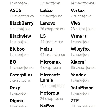
1 смартфон
2 смартфона
14 смартфонов
ASUS
LeEco
Vertex
57 смартфонов
5 смартфонов
2 смартфона
BlackBerry
Lenovo
Vivo
4 смартфона
26 смартфонов
28 смартфонов
Blackview
LG
Vsmart
1 смартфон
44 смартфона
1 смартфон
Bluboo
Meizu
Wileyfox
1 смартфон
46 смартфонов
1 смартфон
BQ
Micromax
Xiaomi
14 смартфонов
4 смартфона
115 смартфонов
Caterpillar
Microsoft
Yandex
Lumia
3 смартфона
1 смартфон
10 смартфонов
Dexp
YotaPhone
Motorola
1 смартфон
1 смартфон
24 смартфона
Digma
ZTE
Neffos
1 смартфон
38 смартфонов