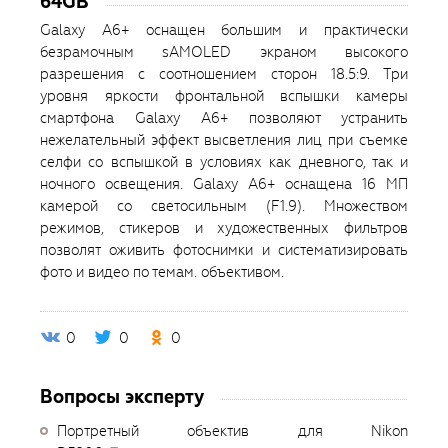
64GB
Galaxy A6+ оснащен большим и практически
безрамочным sAMOLED экраном высокого
разрешения с соотношением сторон 18.5:9. Три
уровня яркости фронтальной вспышки камеры
смартфона Galaxy A6+ позволяют устранить
нежелательный эффект высветления лиц при съемке
селфи со вспышкой в условиях как дневного, так и
ночного освещения. Galaxy A6+ оснащена 16 MП
камерой со светосильным (F1.9). Множеством
режимов, стикеров и художественных фильтров
позволят оживить фотоснимки и систематизировать
фото и видео по темам. объективом.
0
0
0
Вопросы эксперту
Портретный объектив для Nikon