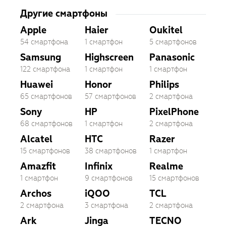
Другие смартфоны
Apple
Haier
Oukitel
54 смартфона
1 смартфон
5 смартфонов
Samsung
Highscreen
Panasonic
122 смартфона
1 смартфон
1 смартфон
Huawei
Honor
Philips
65 смартфонов
57 смартфонов
2 смартфона
Sony
HP
PixelPhone
68 смартфонов
1 смартфон
2 смартфона
Alcatel
HTC
Razer
15 смартфонов
38 смартфонов
1 смартфон
Amazfit
Infinix
Realme
1 смартфон
9 смартфонов
15 смартфонов
Archos
iQOO
TCL
2 смартфона
3 смартфона
2 смартфона
Ark
Jinga
TECNO