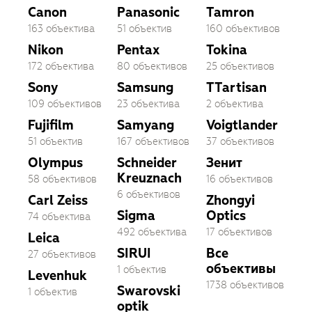
Canon
Panasonic
Tamron
163 объектива
51 объектив
160 объективов
Nikon
Pentax
Tokina
172 объектива
80 объективов
25 объективов
Sony
Samsung
TTartisan
109 объективов
23 объектива
2 объектива
Fujifilm
Samyang
Voigtlander
51 объектив
167 объективов
37 объективов
Olympus
Schneider
Зенит
Kreuznach
58 объективов
16 объективов
6 объективов
Carl Zeiss
Zhongyi
Sigma
Optics
74 объектива
492 объектива
17 объективов
Leica
SIRUI
Все
27 объективов
объективы
1 объектив
Levenhuk
1738 объективов
Swarovski
1 объектив
optik