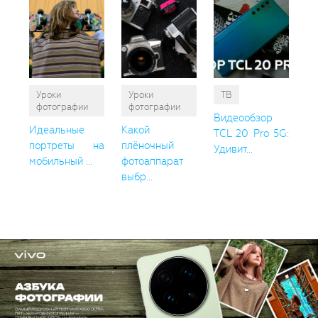
Уроки
Уроки
ТВ
фотографии
фотографии
Видеообзор
Идеальные
Какой
TCL 20 Pro 5G:
портреты на
плёночный
Удивит...
мобильный ...
фотоаппарат
выбр...