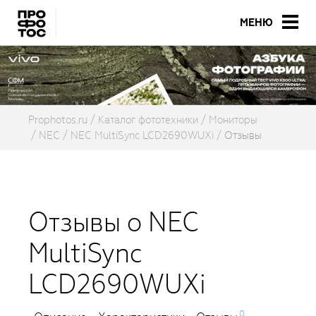
МЕНЮ
Prophotos.ru
Каталог фототехники
Мониторы
NEC
NEC MultiSync LCD2690WUXi
Отзывы
Отзывы о NEC
MultiSync
LCD2690WUXi
0