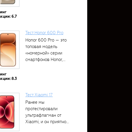
тинг
кции: 6.7
Тест Honor 600 Pro
Honor 600 Pro — это
топовая модель
«номерной» серии
смартфонов Honor,...
тинг
кции: 8.3
Тест Xiaomi 17
Ранее мы
протестировали
ультрафлагман от
Xiaomi, и он приятно
удивил своими...