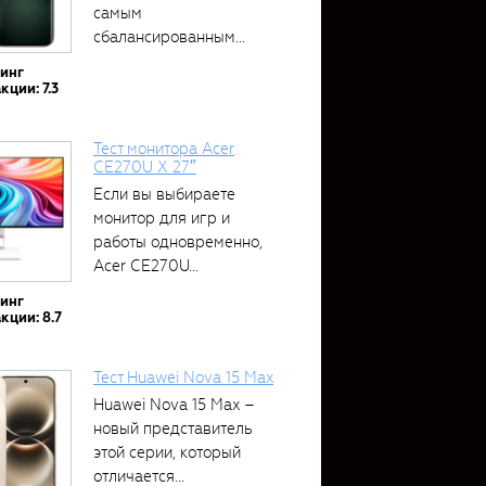
самым
сбалансированным
устройством....
тинг
кции: 7.3
Тест монитора Acer
CE270U X 27″
Если вы выбираете
монитор для игр и
работы одновременно,
Acer CE270U...
тинг
кции: 8.7
Тест Huawei Nova 15 Max
Huawei Nova 15 Max –
новый представитель
этой серии, который
отличается...