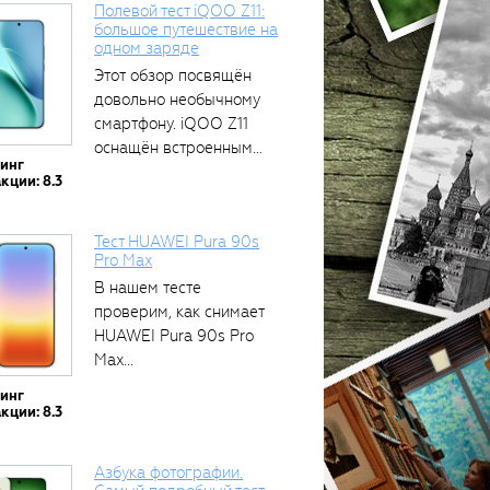
Полевой тест iQOO Z11:
большое путешествие на
одном заряде
тся
Этот обзор посвящён
довольно необычному
смартфону. iQOO Z11
оснащён встроенным
тинг
аккумулятором...
кции: 8.3
Тест HUAWEI Pura 90s
Pro Max
В нашем тесте
проверим, как снимает
HUAWEI Pura 90s Pro
Max...
тинг
кции: 8.3
Азбука фотографии.