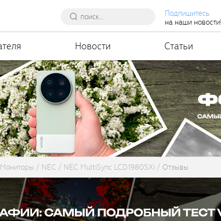
Подпишитесь
на наши новости
ателя
Новости
Статьи
Мониторы
NEC
NEC MultiSync LCD1980SXi
Отзывы