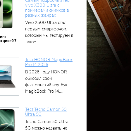
Самый подробный тест
vivo X300 Ultra с
примерами снимков в
разных жанрах
Vivo X300 Ultra стал
первым смартфоном,
который мы тестируем в
тинг
кции: 9.7
таком...
Тест HONOR MagicBook
Pro 14 2026
В 2026 году HONOR
обновил свой
флагманский ноутбук
MagicBook Pro 14....
Тест Tecno Camon 50
Ultra 5G
Tecno Camon 50 Ultra
5G можно назвать не