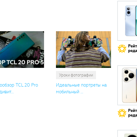
Вам
также
понрави
Рей
реда
Уроки фотографии
ообзор TCL 20 Pro
Идеальные портреты на
дивит...
мобильный ...
Рей
реда