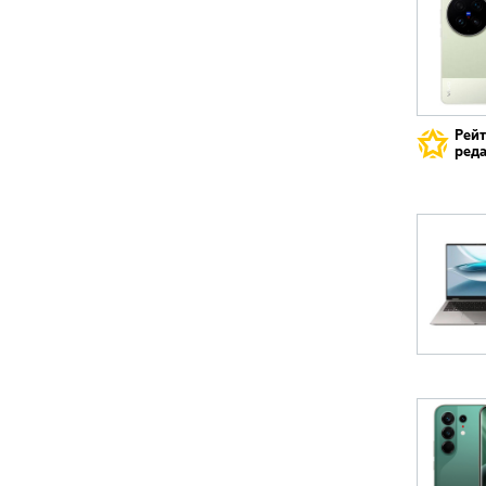
Рей
реда