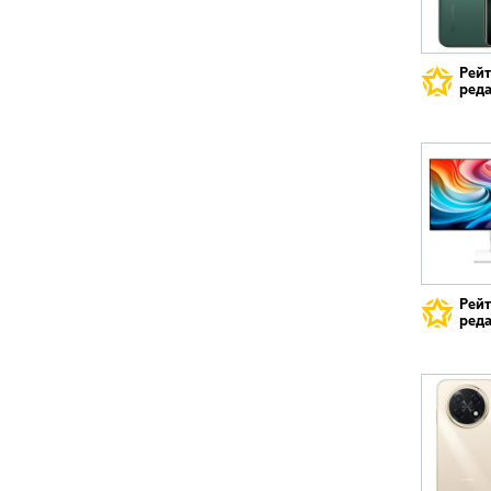
Рей
реда
Рей
реда