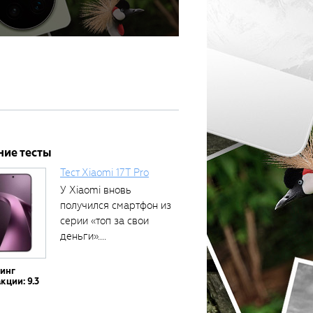
ние тесты
Тест Xiaomi 17T Pro
У Xiaomi вновь
получился смартфон из
серии «топ за свои
деньги»....
тинг
кции: 9.3