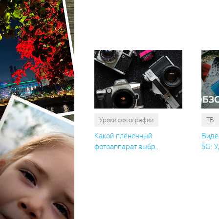
Уроки фотографии
ТВ
Какой плёночный
Виде
фотоаппарат выбр...
5G: У