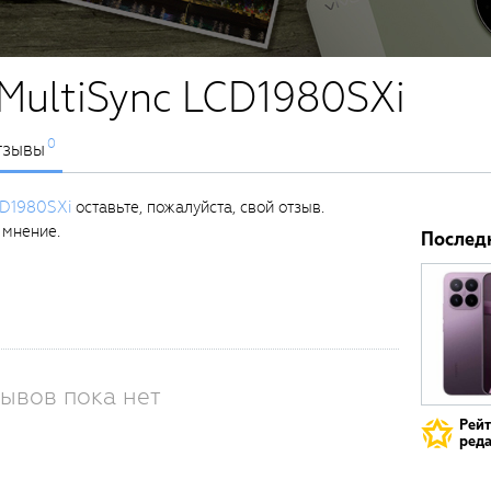
MultiSync LCD1980SXi
0
тзывы
CD1980SXi
оставьте, пожалуйста, свой отзыв.
 мнение.
Послед
ывов пока нет
Рей
реда