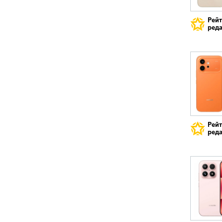
Рей
реда
Рей
реда