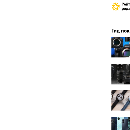
Рей
реда
Гид пок