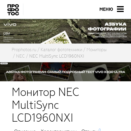
МЕНЮ
Prophotos.ru
Каталог фототехники
Мониторы
NEC
NEC MultiSync LCD1960NXI
Монитор NEC
MultiSync
LCD1960NXI
0