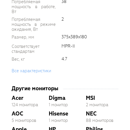
38
Потребляемая
мощность в работе,
Вт
2
Потребляемая
мощность в режиме
ожидания, Вт
375x389x180
Размер, мм
MPR-II
Соответствует
стандартам
4.7
Вес, кг
Все характеристики
Другие мониторы
Acer
Digma
MSI
124 монитора
1 монитор
2 монитора
AOC
Hisense
NEC
5 мониторов
1 монитор
88 мониторов
Apple
HP
Philips