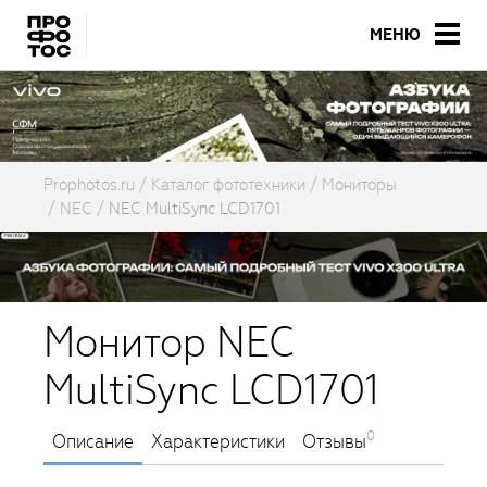
МЕНЮ
Prophotos.ru
Каталог фототехники
Мониторы
NEC
NEC MultiSync LCD1701
Монитор NEC
MultiSync LCD1701
0
Описание
Характеристики
Отзывы