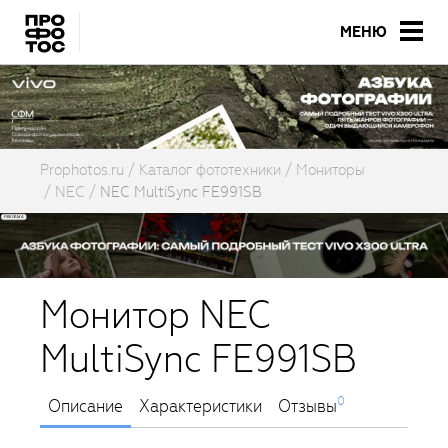
МЕНЮ
Prophotos.ru
Каталог фототехники
Мониторы
NEC
NEC MultiSync FE991SB
Монитор NEC
MultiSync FE991SB
0
Описание
Характеристики
Отзывы