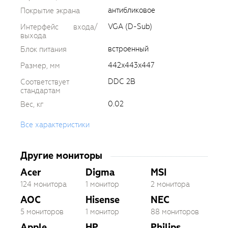
антибликовое
Покрытие экрана
VGA (D-Sub)
Интерфейс входа/
выхода
встроенный
Блок питания
442x443x447
Размер, мм
DDC 2B
Соответствует
стандартам
0.02
Вес, кг
Все характеристики
Другие мониторы
Acer
Digma
MSI
124 монитора
1 монитор
2 монитора
AOC
Hisense
NEC
5 мониторов
1 монитор
88 мониторов
Apple
HP
Philips