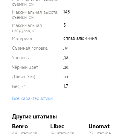
съемки, см
145
Максимальная высота
съемки, см
5
Максимальная
нагрузка, кг
сплав алюминия
Материал
да
Съемная головка
да
Уровень
да
Чёрный цвет
53
Длина (мм)
1.7
Вес, кг
Все характеристики
Другие штативы
Benro
Libec
Unomat
48 штативов
19 штативов
22 штатива