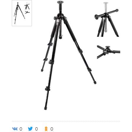
0
0
0