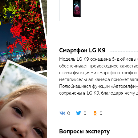
Смартфон LG K9
Модель LG K9 оснащена 5-дюймовым 
обеспечивает превосходное качество
всеми функциями смартфона комфорт
мегапиксельная камера поможет зап
Полюбившиеся функции «Автоселфи»,
сохранены в LG K9, благодаря чему д
0
0
0
Вопросы эксперту