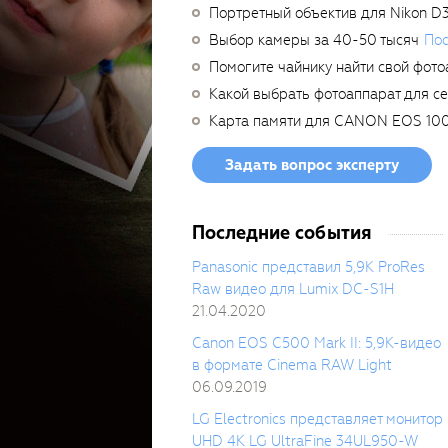
Портретный объектив для Nikon D
Выбор камеры за 40-50 тысяч
Пос
Помогите чайнику найти свой фото
Какой выбрать фотоаппарат для с
Карта памяти для CANON EOS 10
Задать вопрос эксперту
Последние события
Panasonic представил 5,9K ProRes
Raw видео для Lumix DC-S1H
21.04.2020
Canon EOS C500 Mark II: 5,9K-видео
в формате Cinema RAW Light
06.09.2019
LG Electronics представляет монитор
UHD 4K LG UltraFine 34UL950-W