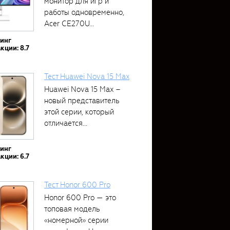
монитор для игр и
работы одновременно,
Acer CE270U...
тинг
кции: 8.7
Тест Huawei Nova 15 Max
Huawei Nova 15 Max –
новый представитель
этой серии, который
отличается...
тинг
кции: 6.7
Тест Honor 600 Pro
Honor 600 Pro — это
топовая модель
«номерной» серии