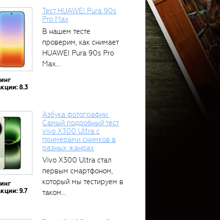
Тест HUAWEI Pura 90s
Pro Max
В нашем тесте
проверим, как снимает
HUAWEI Pura 90s Pro
Max...
тинг
кции: 8.3
Азбука фотографии.
Самый подробный тест
vivo X300 Ultra с
примерами снимков в
разных жанрах
Vivo X300 Ultra стал
первым смартфоном,
который мы тестируем в
тинг
кции: 9.7
таком...