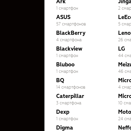
Ark
Jing
1 смартфон
2 сма
ASUS
LeEc
57 смартфонов
5 сма
BlackBerry
Leno
4 смартфона
26 см
Blackview
LG
1 смартфон
44 см
Bluboo
Meiz
1 смартфон
46 см
BQ
Micr
14 смартфонов
4 сма
Caterpillar
Micr
3 смартфона
10 см
Dexp
Moto
1 смартфон
24 см
Digma
Neff