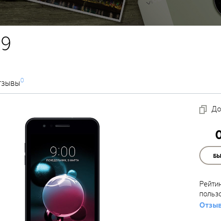
K9
0
тзывы
До
Б
Рейти
польз
Отзыв