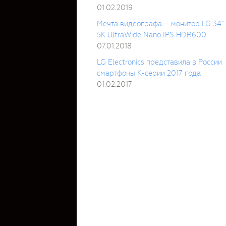
01.02.2019
Мечта видеографа – монитор LG 34”
5K UltraWide Nano IPS HDR600
07.01.2018
LG Electronics представила в России
смартфоны K-серии 2017 года
01.02.2017