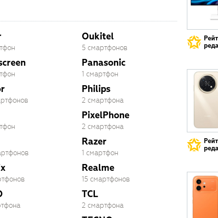
r
Oukitel
Рей
реда
ртфон
5 смартфонов
screen
Panasonic
ртфон
1 смартфон
r
Philips
артфонов
2 смартфона
PixelPhone
ртфон
2 смартфона
Razer
Рей
реда
артфонов
1 смартфон
ix
Realme
ртфонов
15 смартфонов
O
TCL
ртфона
2 смартфона