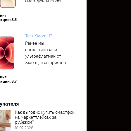
смартфонов Honor,...
тинг
кции: 8.3
Тест Xiaomi 17
Ранее мы
протестировали
ультрафлагман от
Xiaomi, и он приятно
удивил своими...
тинг
кции: 8.7
упателя
Как выгодно купить смартфон
на маркетплейсах за
рубежом?
10.02.2026