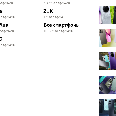
ртфонов
38 смартфонов
a
ZUK
артфонов
1 смартфон
lus
Все смартфоны
артфонов
1015 смартфонов
O
артфонов