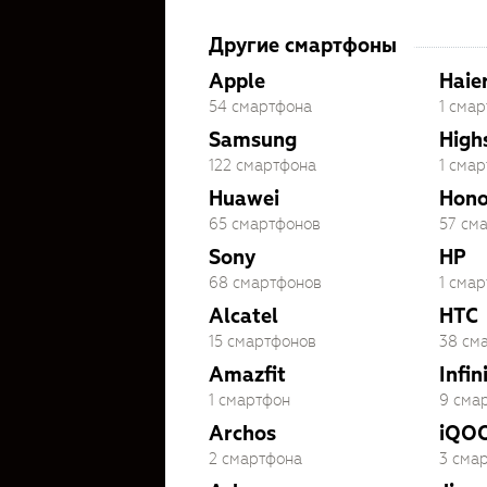
Другие смартфоны
Apple
Haie
54 смартфона
1 сма
Samsung
High
122 смартфона
1 сма
Huawei
Hono
65 смартфонов
57 см
Sony
HP
68 смартфонов
1 сма
Alcatel
HTC
15 смартфонов
38 см
Amazfit
Infin
1 смартфон
9 сма
Archos
iQO
2 смартфона
3 сма