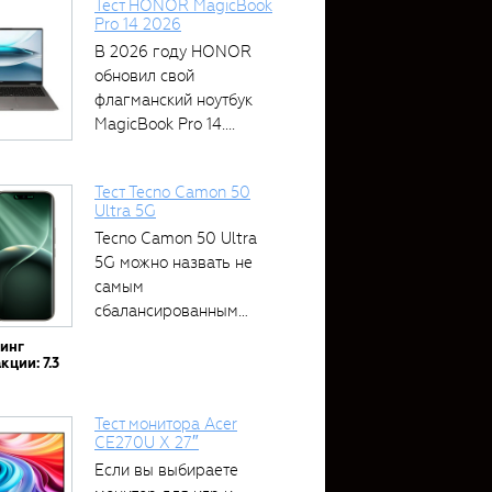
Тест HONOR MagicBook
Pro 14 2026
В 2026 году HONOR
обновил свой
флагманский ноутбук
MagicBook Pro 14....
Тест Tecno Camon 50
Ultra 5G
Tecno Camon 50 Ultra
5G можно назвать не
самым
сбалансированным
устройством....
тинг
кции: 7.3
Тест монитора Acer
CE270U X 27″
Если вы выбираете