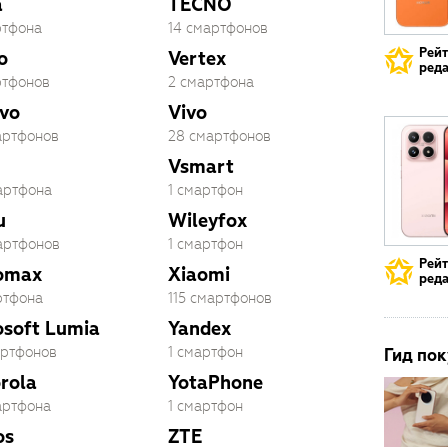
a
TECNO
ртфона
14 смартфонов
Рей
o
Vertex
реда
ртфонов
2 смартфона
vo
Vivo
артфонов
28 смартфонов
Vsmart
артфона
1 смартфон
u
Wileyfox
артфонов
1 смартфон
Рей
omax
Xiaomi
реда
ртфона
115 смартфонов
osoft Lumia
Yandex
артфонов
1 смартфон
Гид пок
rola
YotaPhone
артфона
1 смартфон
os
ZTE