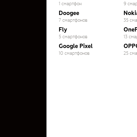
1 смартфон
9 сма
Doogee
Noki
7 смартфонов
35 см
Fly
OneP
5 смартфонов
13 см
Google Pixel
OPP
10 смартфонов
25 см