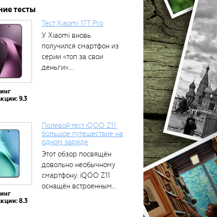
ние тесты
Тест Xiaomi 17T Pro
У Xiaomi вновь
получился смартфон из
серии «топ за свои
деньги»....
тинг
кции: 9.3
Полевой тест iQOO Z11:
большое путешествие на
одном заряде
Этот обзор посвящён
довольно необычному
смартфону. iQOO Z11
оснащён встроенным
тинг
аккумулятором...
кции: 8.3