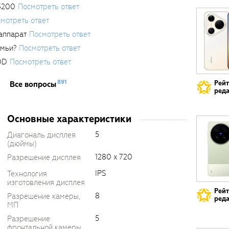
3200
Посмотреть ответ
мотреть ответ
аппарат
Посмотреть ответ
емьи?
Посмотреть ответ
0D
Посмотреть ответ
891
Рей
Все вопросы
реда
Основные характеристики
5
Диагональ дисплея
(дюймы)
1280 x 720
Разрешение дисплея
IPS
Технология
изготовления дисплея
Рей
8
Разрешение камеры,
реда
МП
5
Разрешение
фронтальной камеры,