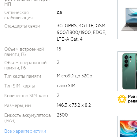
МП
да
Оптическая
стабилизация
3G, GPRS, 4G LTE, GSM
Стандарты связи
900/1800/1900, EDGE,
LTE-A Cat. 4
16
Объем встроенной
памяти, Гб
2
Объем оперативной
памяти, Гб
MicroSD до 32Gb
Тип карты памяти
nano SIM
Тип SIM-карты
2
Количество SIM-карт
Рей
реда
146.3 x 73.2 x 8.2
Размеры, мм
2500
Емкость аккумулятора
(мАч)
Все характеристики