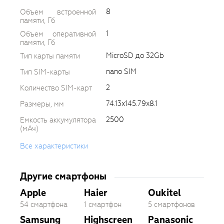
8
Объем встроенной
памяти, Гб
1
Объем оперативной
памяти, Гб
MicroSD до 32Gb
Тип карты памяти
nano SIM
Тип SIM-карты
2
Количество SIM-карт
74.13x145.79x8.1
Размеры, мм
2500
Емкость аккумулятора
(мАч)
Все характеристики
Другие смартфоны
Apple
Haier
Oukitel
54 смартфона
1 смартфон
5 смартфонов
Samsung
Highscreen
Panasonic