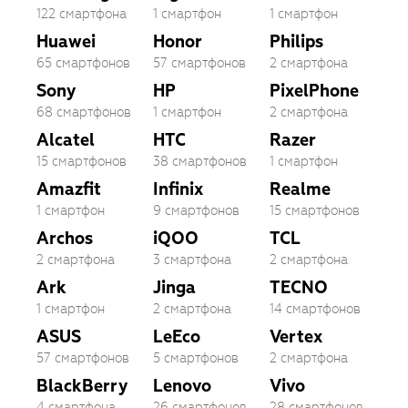
122 смартфона
1 смартфон
1 смартфон
Huawei
Honor
Philips
65 смартфонов
57 смартфонов
2 смартфона
Sony
HP
PixelPhone
68 смартфонов
1 смартфон
2 смартфона
Alcatel
HTC
Razer
15 смартфонов
38 смартфонов
1 смартфон
Amazfit
Infinix
Realme
1 смартфон
9 смартфонов
15 смартфонов
Archos
iQOO
TCL
2 смартфона
3 смартфона
2 смартфона
Ark
Jinga
TECNO
1 смартфон
2 смартфона
14 смартфонов
ASUS
LeEco
Vertex
57 смартфонов
5 смартфонов
2 смартфона
BlackBerry
Lenovo
Vivo
4 смартфона
26 смартфонов
28 смартфонов