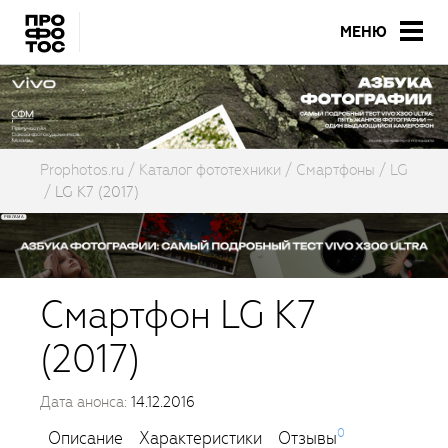
МЕНЮ
Prophotos.ru
Каталог фототехники
Смартфоны
LG
LG K7 (2017)
Смартфон LG K7
(2017)
Дата анонса:
14.12.2016
0
Описание
Характеристики
Отзывы