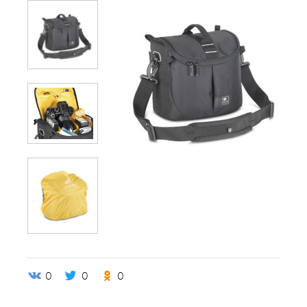
0
0
0