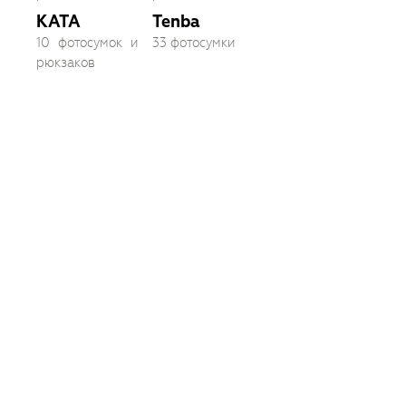
KATA
Tenba
10 фотосумок и
33 фотосумки
рюкзаков