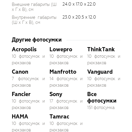
24.0 x 17.0 x 22.0
Внешние габариты (Ш
х Г х В), см
23.0 x 20.5 x 12.0
Внутренние габариты
(Ш х Г х В), см
Другие фотосумки
Acropolis
Lowepro
ThinkTank
10 фотосумок и
10 фотосумок и
10 фотосумок и
рюкзаков
рюкзаков
рюкзаков
Canon
Manfrotto
Vanguard
7 фотосумок и
14 фотосумок и
10 фотосумок и
рюкзаков
рюкзаков
рюкзаков
Fancier
Sony
Все
фотосумки
10 фотосумок и
17 фотосумок и
рюкзаков
рюкзаков
151 фотосумка
HAMA
Tamrac
10 фотосумок и
10 фотосумок и
рюкзаков
рюкзаков