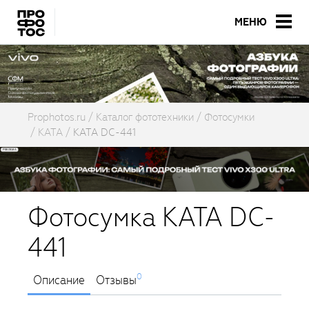
МЕНЮ
Prophotos.ru
Каталог фототехники
Фотосумки
KATA
KATA DC-441
Фотосумка KATA DC-
441
0
Описание
Отзывы