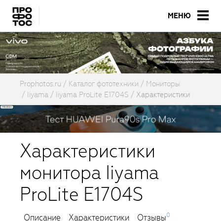
МЕНЮ
Prophotos.ru
Каталог фототехники
Мониторы
Iiyama
Iiyama ProLite E1704S
Характеристики
Характеристики
монитора Iiyama
ProLite E1704S
0
Описание
Характеристики
Отзывы