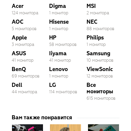
Acer
Digma
MSI
124 монитора
1 монитор
2 монитора
AOC
Hisense
NEC
5 мониторов
1 монитор
88 мониторов
Apple
HP
Philips
3 монитора
58 мониторов
1 монитор
ASUS
Iiyama
Samsung
41 монитор
41 монитор
10 мониторов
BenQ
Lenovo
ViewSonic
69 мониторов
1 монитор
12 мониторов
Dell
LG
Все
мониторы
44 монитора
114 мониторов
615 мониторов
Вам также понравится