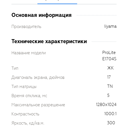
Основная информация
Iiyama
Производитель
Технические характеристики
ProLite
Название модели
E1704S
ЖК
Тип
17
Диагональ экрана, дюймов
TN
Тип матрицы
5
Время отклика, мс
1280х1024
Максимальное разрешение
1000:1
Контрастность
300
Яркость, кд/кв.м.