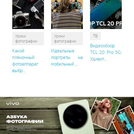
Уроки
Уроки
ТВ
фотографии
фотографии
Видеообзор
Какой
Идеальные
TCL 20 Pro 5G:
плёночный
портреты на
Удивит...
фотоаппарат
мобильный ...
выбр...