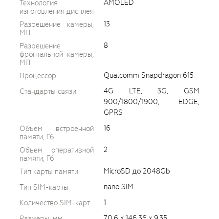
AMOLED
Технология
изготовления дисплея
13
Разрешение камеры,
МП
8
Разрешение
фронтальной камеры,
МП
Qualcomm Snapdragon 615
Процессор
4G LTE, 3G, GSM
Стандарты связи
900/1800/1900, EDGE,
GPRS
16
Объем встроенной
памяти, Гб
2
Объем оперативной
памяти, Гб
MicroSD до 2048Gb
Тип карты памяти
nano SIM
Тип SIM-карты
1
Количество SIM-карт
70.6 x 146.36 x 9.35
Размеры, мм