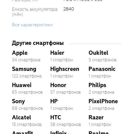
2840
Емкость аккумулятора
(мАч)
Все характеристики
Другие смартфоны
Apple
Haier
Oukitel
54 смартфона
1 смартфон
5 смартфонов
Samsung
Highscreen
Panasonic
122 смартфона
1 смартфон
1 смартфон
Huawei
Honor
Philips
65 смартфонов
57 смартфонов
2 смартфона
Sony
HP
PixelPhone
68 смартфонов
1 смартфон
2 смартфона
Alcatel
HTC
Razer
15 смартфонов
38 смартфонов
1 смартфон
Amazfit
Infinix
Realme