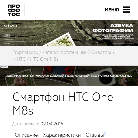
МЕНЮ
Prophotos.ru
Каталог фототехники
Смартфоны
HTC
HTC One M8s
Смартфон HTC One
M8s
Дата анонса:
02.04.2015
0
Описание
Характеристики
Отзывы