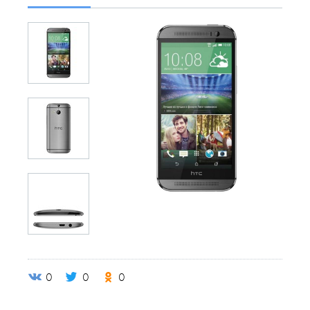
0
0
0