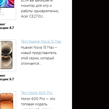
Если вы выбираете
монитор для игр и
работы одновременно,
Acer CE270U...
тинг
кции: 8.7
Тест Huawei Nova 15 Max
Huawei Nova 15 Max –
новый представитель
этой серии, который
отличается...
тинг
кции: 6.7
Тест Honor 600 Pro
Honor 600 Pro — это
топовая модель