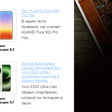
Тест HUAWEI Pura 90s
Pro Max
В нашем тесте
проверим, как снимает
HUAWEI Pura 90s Pro
Max...
тинг
кции: 8.3
Азбука фотографии.
Самый подробный тест
vivo X300 Ultra с
примерами снимков в
разных жанрах
Vivo X300 Ultra стал
первым смартфоном,
который мы тестируем в
тинг
кции: 9.7
таком...