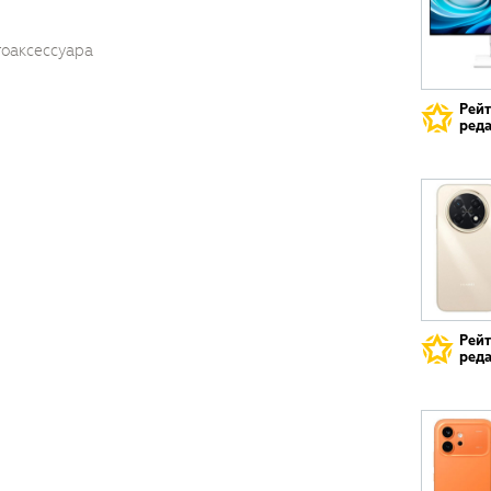
тоаксессуара
Рей
реда
Рей
реда