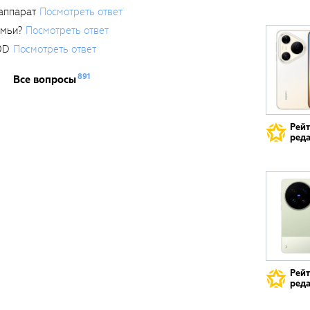
аппарат
Посмотреть ответ
емьи?
Посмотреть ответ
0D
Посмотреть ответ
891
Все вопросы
Рей
реда
Рей
реда