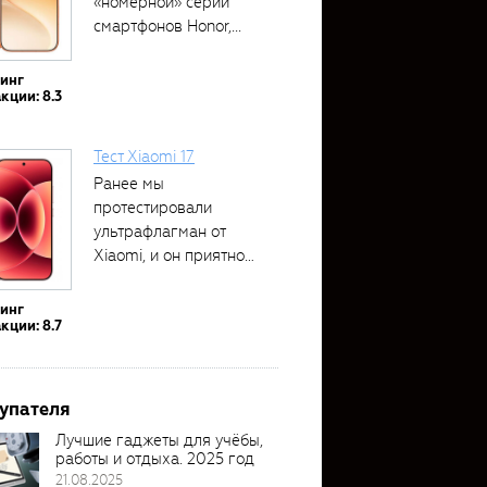
«номерной» серии
смартфонов Honor,...
тинг
кции: 8.3
Тест Xiaomi 17
Ранее мы
протестировали
ультрафлагман от
Xiaomi, и он приятно
удивил своими...
тинг
кции: 8.7
упателя
Лучшие гаджеты для учёбы,
работы и отдыха. 2025 год
21.08.2025