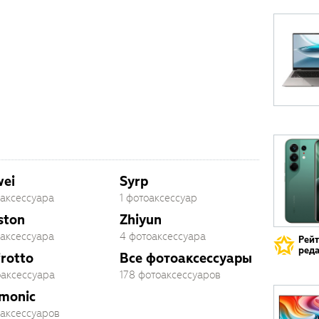
ei
Syrp
оаксессуара
1 фотоаксессуар
ston
Zhiyun
оаксессуара
4 фотоаксессуара
Рей
реда
rotto
Все фотоаксессуары
оаксессуара
178 фотоаксессуаров
monic
оаксессуаров