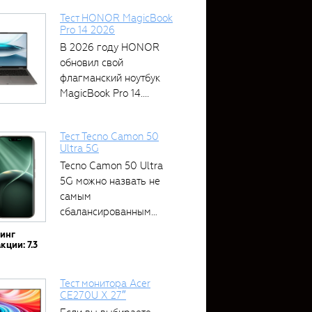
Тест HONOR MagicBook
Pro 14 2026
В 2026 году HONOR
обновил свой
флагманский ноутбук
MagicBook Pro 14....
Тест Tecno Camon 50
Ultra 5G
Tecno Camon 50 Ultra
5G можно назвать не
самым
сбалансированным
устройством....
тинг
кции: 7.3
Тест монитора Acer
CE270U X 27″