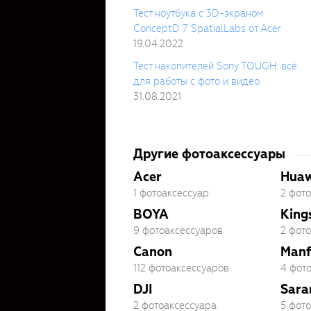
Тест ноутбука c 3D-экраном
ConceptD 7 SpatialLabs от Acer
19.04.2022
Тест накопителей Sony TOUGH: всё
для работы с фото и видео
31.08.2021
Другие фотоаксессуары
Acer
Huaw
1 фотоаксессуар
2 фот
BOYA
King
9 фотоаксессуаров
2 фот
Canon
Manf
112 фотоаксессуаров
4 фот
DJI
Sara
2 фотоаксессуара
5 фот