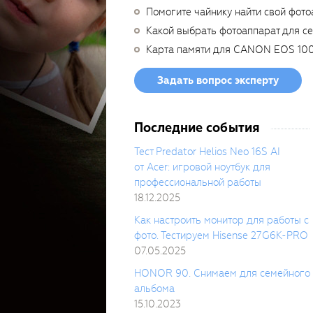
Помогите чайнику найти свой фото
Какой выбрать фотоаппарат для с
Карта памяти для CANON EOS 10
Задать вопрос эксперту
Последние события
Тест Predator Helios Neo 16S AI
от Acer: игровой ноутбук для
профессиональной работы
18.12.2025
Как настроить монитор для работы с
фото. Тестируем Hisense 27G6K-PRO
07.05.2025
HONOR 90. Снимаем для семейного
альбома
15.10.2023