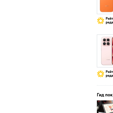
Рей
реда
Рей
реда
Гид пок