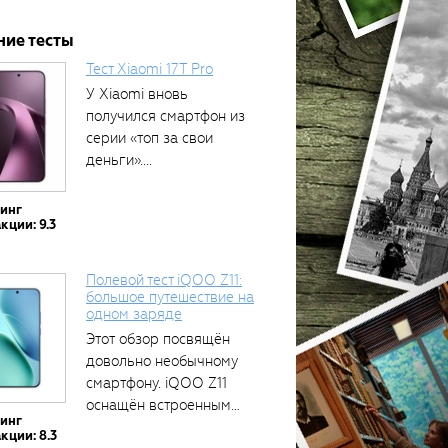
ние тесты
Тест Xiaomi 17T Pro
У Xiaomi вновь
получился смартфон из
серии «топ за свои
деньги»....
тинг
кции: 9.3
Полевой тест iQOO Z11:
большое путешествие на
одном заряде
Этот обзор посвящён
довольно необычному
смартфону. iQOO Z11
оснащён встроенным
тинг
аккумулятором...
кции: 8.3