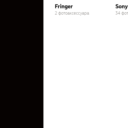
Fringer
Sony
2 фотоаксессуара
34 фо