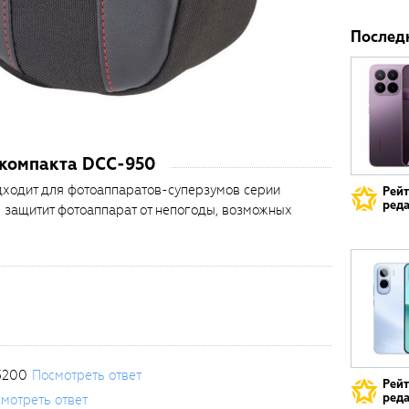
Послед
 компакта DCC-950
дходит для фотоаппаратов-суперзумов серии
Рей
реда
л защитит фотоаппарат от непогоды, возможных
3200
Посмотреть ответ
Рей
реда
мотреть ответ