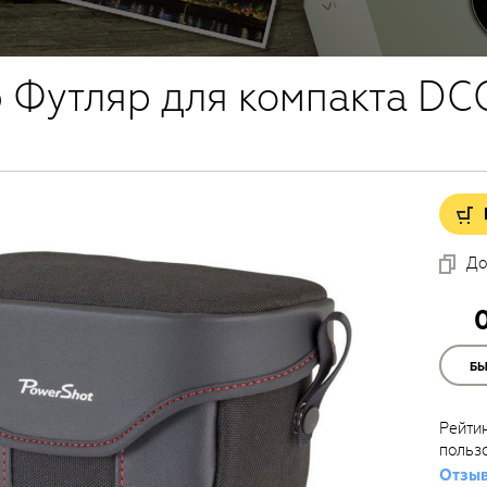
 Футляр для компакта DC
До
Б
Рейти
польз
Отзыв