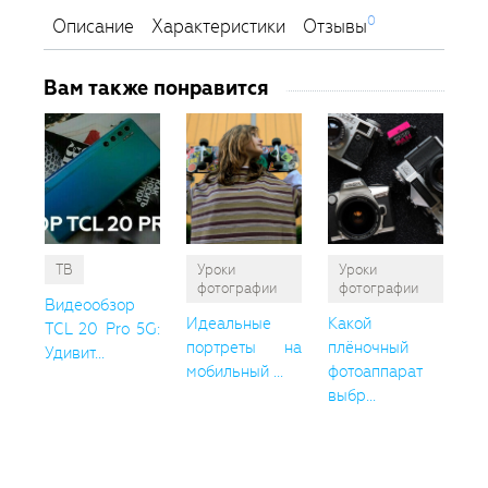
0
Описание
Характеристики
Отзывы
Вам также понравится
ТВ
Уроки
Уроки
фотографии
фотографии
Видеообзор
Идеальные
Какой
TCL 20 Pro 5G:
портреты на
плёночный
Удивит...
мобильный ...
фотоаппарат
выбр...