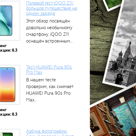
Полевой тест iQOO Z11:
большое путешествие на
одном заряде
Этот обзор посвящён
тся
довольно необычному
смартфону. iQOO Z11
оснащён встроенным
тинг
аккумулятором...
кции: 8.3
Тест HUAWEI Pura 90s
Pro Max
В нашем тесте
проверим, как снимает
HUAWEI Pura 90s Pro
Max...
тинг
кции: 8.3
Азбука фотографии.