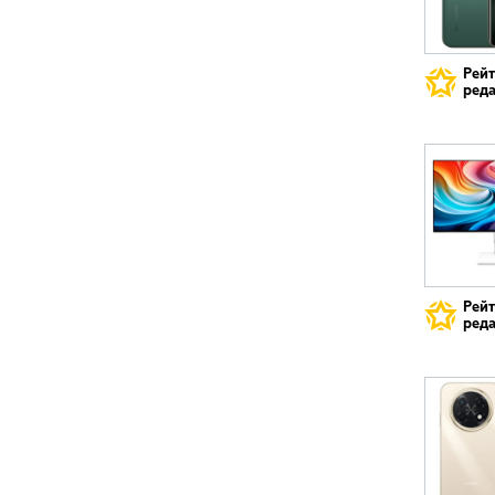
Рей
реда
Рей
реда