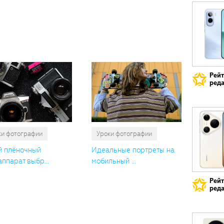
Вам
также
понрави
Рей
реда
ки фотографии
Уроки фотографии
й плёночный
Идеальные портреты на
ппарат выбр...
мобильный ...
Рей
реда