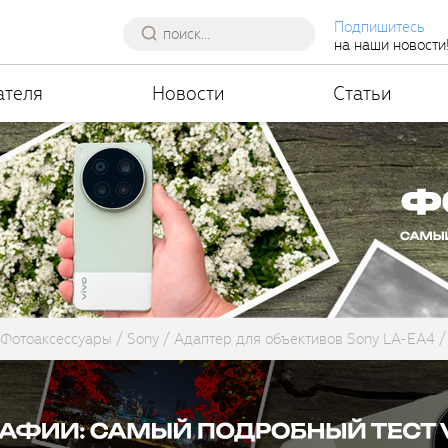
Подпишитесь
на наши новости
ателя
Новости
Статьи
Фотоаксессуары
Sony
Адаптер для объективов Sony LA-EA4