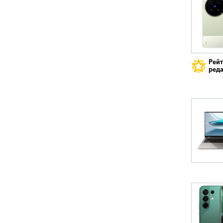
Рей
реда