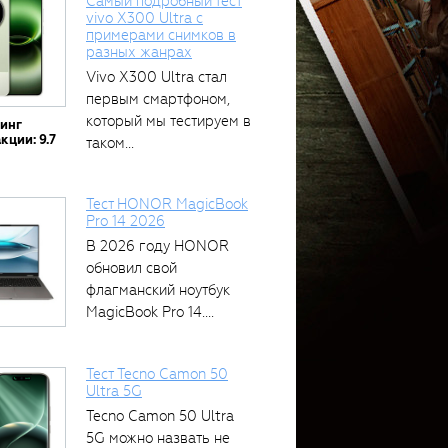
Самый подробный тест
vivo X300 Ultra с
примерами снимков в
разных жанрах
Vivo X300 Ultra стал
первым смартфоном,
который мы тестируем в
тинг
кции: 9.7
таком...
Тест HONOR MagicBook
Pro 14 2026
В 2026 году HONOR
обновил свой
флагманский ноутбук
MagicBook Pro 14....
Тест Tecno Camon 50
Ultra 5G
Tecno Camon 50 Ultra
5G можно назвать не