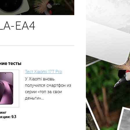
 LA-EA4
ние тесты
Тест Xiaomi 17T Pro
У Xiaomi вновь
получился смартфон из
серии «топ за свои
деньги»....
тинг
кции: 9.3