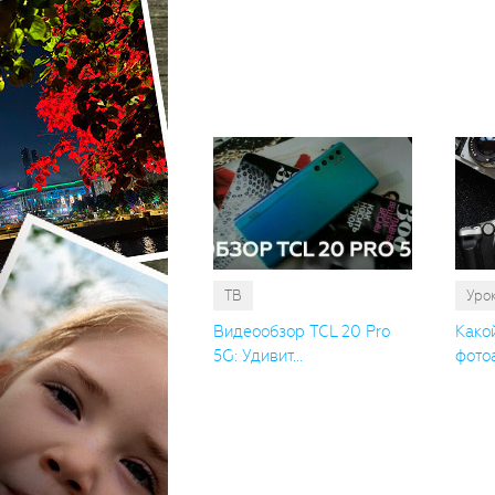
ТВ
Уро
Видеообзор TCL 20 Pro
Како
5G: Удивит...
фотоа