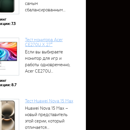
самым
сбалансированным
устройством....
тинг
кции: 7.3
Тест монитора Acer
CE270U X 27″
Если вы выбираете
монитор для игр и
работы одновременно,
Acer CE270U...
тинг
кции: 8.7
Тест Huawei Nova 15 Max
Huawei Nova 15 Max –
новый представитель
этой серии, который
отличается...