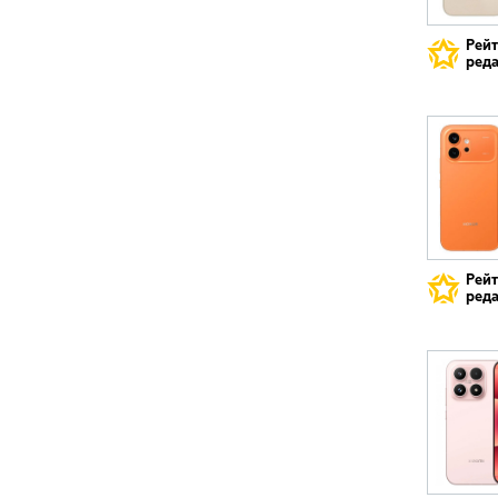
Рей
реда
Рей
реда