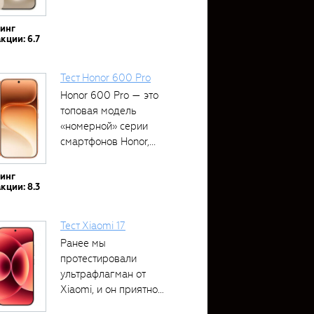
тинг
кции: 6.7
Тест Honor 600 Pro
Honor 600 Pro — это
топовая модель
«номерной» серии
смартфонов Honor,...
тинг
кции: 8.3
Тест Xiaomi 17
Ранее мы
протестировали
ультрафлагман от
Xiaomi, и он приятно
удивил своими...