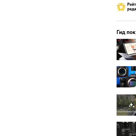
Рей
реда
Гид пок