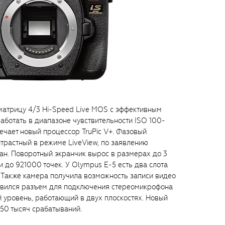
 матрицу 4/3 Hi-Speed Live MOS с эффективным
аботать в диапазоне чувствительности ISO 100-
ечает новый процессор TruPic V+. Фазовый
нтрастный в режиме LiveView, по заявлению
ан. Поворотный экранчик вырос в размерах до 3
 до 921000 точек. У Olympus E-5 есть два слота
 Также камера получила возможность записи видео
оявился разъем для подключения стереомикрофона
 уровень, работающий в двух плоскостях. Новый
50 тысяч срабатываний.