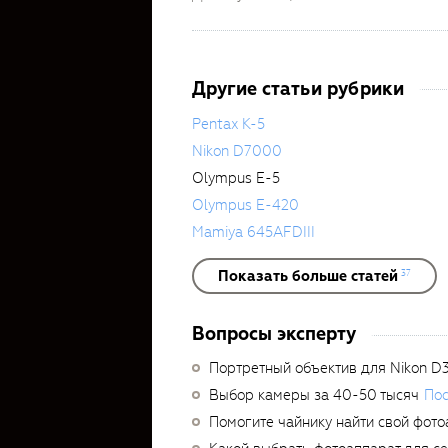
Другие статьи рубрики
Pentax K-5
Nikon D7000
Olympus E-5
Olympus E-420
Mamiya 645AFDIII
Показать больше статей
37
Вопросы эксперту
Портретный объектив для Nikon D
Выбор камеры за 40-50 тысяч
Пос
Помогите чайнику найти свой фото