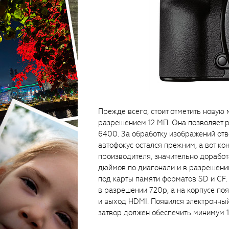
Прежде всего, стоит отметить новую
разрешением 12 МП. Она позволяет р
6400. За обработку изображений отв
автофокус остался прежним, а вот ко
производителя, значительно доработ
дюймов по диагонали и в разрешении
под карты памяти форматов SD и CF.
в разрешении 720р, а на корпусе п
и выход HDMI. Появился электронный
затвор должен обеспечить минимум 1