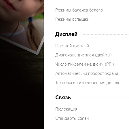
Режимы баланса белого
Режимы вспышки
Дисплей
Цветной дисплей
Диагональ дисплея (дюймы)
Число пикселей на дюйм (PPI)
Автоматический поворот экрана
Технология изготовления дисплея
Связь
Геолокация
Стандарты связи