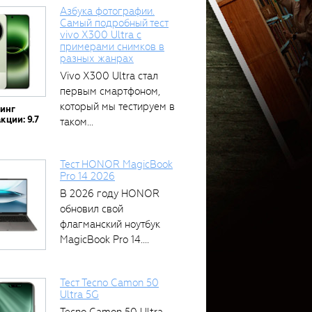
Азбука фотографии.
Самый подробный тест
vivo X300 Ultra с
примерами снимков в
разных жанрах
Vivo X300 Ultra стал
первым смартфоном,
который мы тестируем в
тинг
кции: 9.7
таком...
Тест HONOR MagicBook
Pro 14 2026
В 2026 году HONOR
обновил свой
флагманский ноутбук
MagicBook Pro 14....
Тест Tecno Camon 50
Ultra 5G
Tecno Camon 50 Ultra