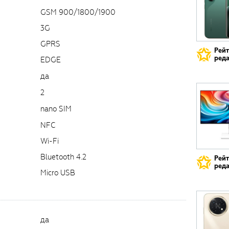
GSM 900/1800/1900
3G
GPRS
Рей
реда
EDGE
да
2
nano SIM
NFC
Wi-Fi
Bluetooth 4.2
Рей
реда
Micro USB
да