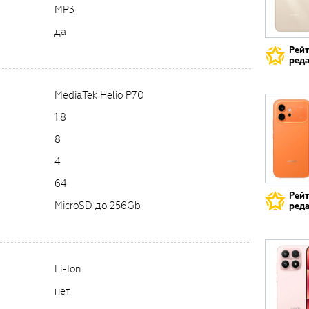
MP3
да
Рей
реда
MediaTek Helio P70
1.8
8
4
64
Рей
MicroSD до 256Gb
реда
Li-Ion
нет