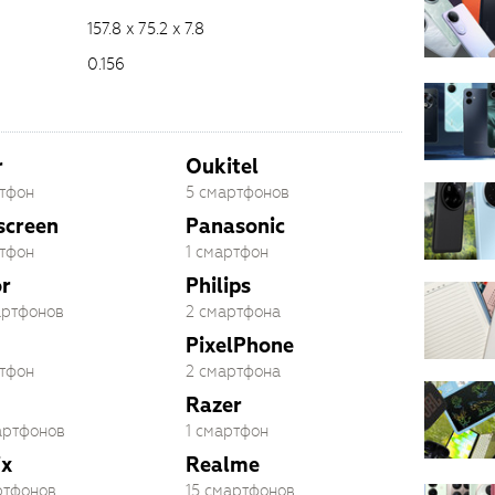
157.8 x 75.2 x 7.8
0.156
r
Oukitel
ртфон
5 смартфонов
screen
Panasonic
ртфон
1 смартфон
r
Philips
артфонов
2 смартфона
PixelPhone
ртфон
2 смартфона
Razer
артфонов
1 смартфон
ix
Realme
ртфонов
15 смартфонов