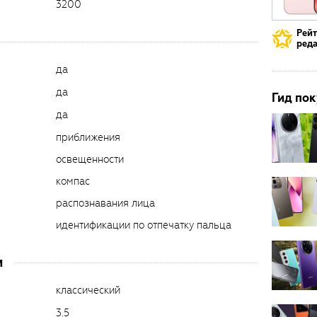
3200
Рей
реда
да
да
Гид пок
да
приближения
освещенности
компас
распознавания лица
идентификации по отпечатку пальца
и
классический
3.5