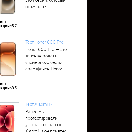
этой серии, который
отличается...
тинг
кции: 6.7
Тест Honor 600 Pro
Honor 600 Pro — это
топовая модель
«номерной» серии
смартфонов Honor,...
тинг
кции: 8.3
Тест Xiaomi 17
Ранее мы
протестировали
ультрафлагман от
Xiaomi, и он приятно