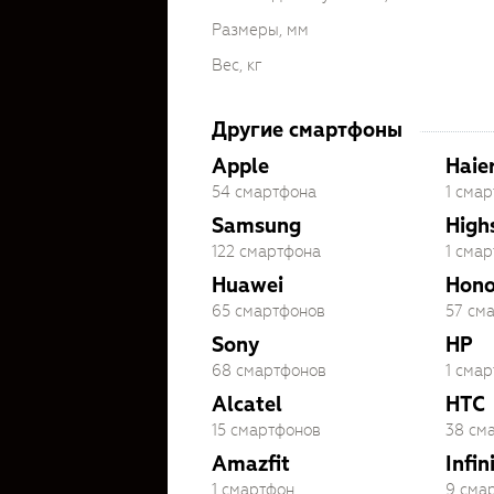
Размеры, мм
Вес, кг
Другие смартфоны
Apple
Haie
54 смартфона
1 сма
Samsung
High
122 смартфона
1 сма
Huawei
Hono
65 смартфонов
57 см
Sony
HP
68 смартфонов
1 сма
Alcatel
HTC
15 смартфонов
38 см
Amazfit
Infin
1 смартфон
9 сма