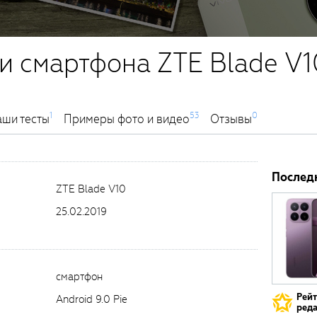
и смартфона ZTE Blade V1
1
53
0
ши тесты
Примеры фото и видео
Отзывы
Послед
ZTE Blade V10
25.02.2019
смартфон
Рей
Android 9.0 Pie
реда