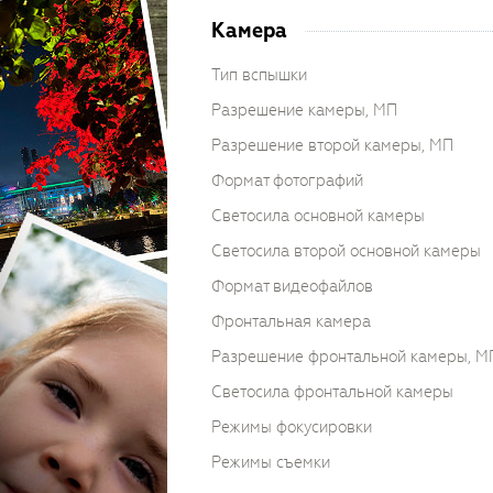
Камера
Тип вспышки
Разрешение камеры, МП
Разрешение второй камеры, МП
Формат фотографий
Светосила основной камеры
Светосила второй основной камеры
Формат видеофайлов
Фронтальная камера
Разрешение фронтальной камеры, М
Светосила фронтальной камеры
Режимы фокусировки
Режимы съемки