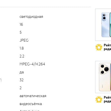
светодиодная
16
5
JPEG
Рей
1.8
реда
2.2
MPEG-4/H.264
да
32
П
2
автоматическая
Рей
реда
видеосъёмка