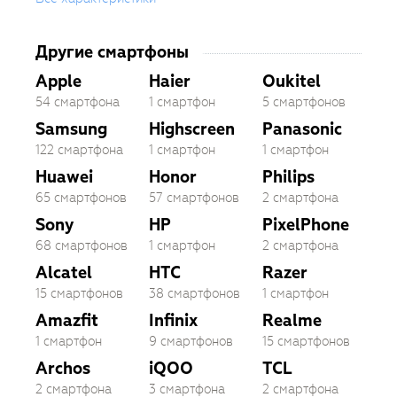
Другие смартфоны
Apple
Haier
Oukitel
54 смартфона
1 смартфон
5 смартфонов
Samsung
Highscreen
Panasonic
122 смартфона
1 смартфон
1 смартфон
Huawei
Honor
Philips
65 смартфонов
57 смартфонов
2 смартфона
Sony
HP
PixelPhone
68 смартфонов
1 смартфон
2 смартфона
Alcatel
HTC
Razer
15 смартфонов
38 смартфонов
1 смартфон
Amazfit
Infinix
Realme
1 смартфон
9 смартфонов
15 смартфонов
Archos
iQOO
TCL
2 смартфона
3 смартфона
2 смартфона