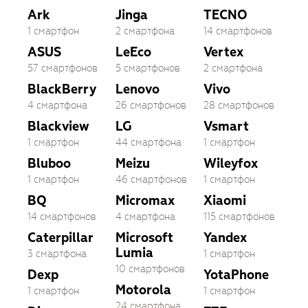
Ark
Jinga
TECNO
1 смартфон
2 смартфона
14 смартфонов
ASUS
LeEco
Vertex
57 смартфонов
5 смартфонов
2 смартфона
BlackBerry
Lenovo
Vivo
4 смартфона
26 смартфонов
28 смартфонов
Blackview
LG
Vsmart
1 смартфон
44 смартфона
1 смартфон
Bluboo
Meizu
Wileyfox
1 смартфон
46 смартфонов
1 смартфон
BQ
Micromax
Xiaomi
14 смартфонов
4 смартфона
115 смартфонов
Caterpillar
Microsoft
Yandex
Lumia
3 смартфона
1 смартфон
10 смартфонов
Dexp
YotaPhone
Motorola
1 смартфон
1 смартфон
24 смартфона