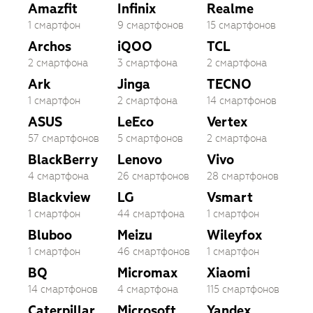
Amazfit
Infinix
Realme
1 смартфон
9 смартфонов
15 смартфонов
Archos
iQOO
TCL
2 смартфона
3 смартфона
2 смартфона
Ark
Jinga
TECNO
1 смартфон
2 смартфона
14 смартфонов
ASUS
LeEco
Vertex
57 смартфонов
5 смартфонов
2 смартфона
BlackBerry
Lenovo
Vivo
4 смартфона
26 смартфонов
28 смартфонов
Blackview
LG
Vsmart
1 смартфон
44 смартфона
1 смартфон
Bluboo
Meizu
Wileyfox
1 смартфон
46 смартфонов
1 смартфон
BQ
Micromax
Xiaomi
14 смартфонов
4 смартфона
115 смартфонов
Caterpillar
Microsoft
Yandex