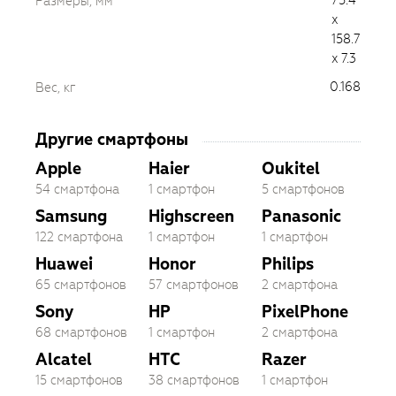
75.4
Размеры, мм
x
158.7
x 7.3
0.168
Вес, кг
Другие смартфоны
Apple
Haier
Oukitel
54 смартфона
1 смартфон
5 смартфонов
Samsung
Highscreen
Panasonic
122 смартфона
1 смартфон
1 смартфон
Huawei
Honor
Philips
65 смартфонов
57 смартфонов
2 смартфона
Sony
HP
PixelPhone
68 смартфонов
1 смартфон
2 смартфона
Alcatel
HTC
Razer
15 смартфонов
38 смартфонов
1 смартфон