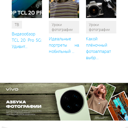
ТВ
Уроки
Уроки
фотографии
фотографии
Видеообзор
Идеальные
Какой
TCL 20 Pro 5G:
портреты на
плёночный
Удивит...
мобильный ...
фотоаппарат
выбр...