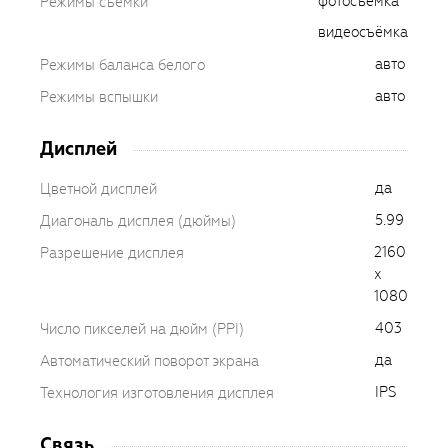
фотосъёмка
Режимы съемки
видеосъёмка
авто
Режимы баланса белого
авто
Режимы вспышки
Дисплей
да
Цветной дисплей
5.99
Диагональ дисплея (дюймы)
2160
Разрешение дисплея
x
1080
403
Число пикселей на дюйм (PPI)
да
Автоматический поворот экрана
IPS
Технология изготовления дисплея
Связь