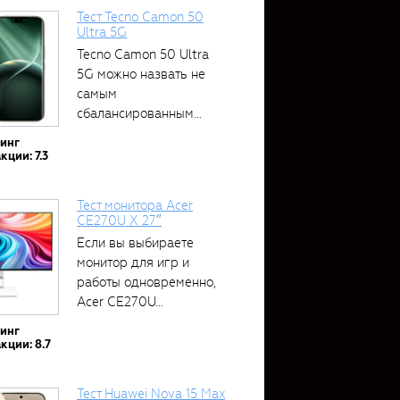
Тест Tecno Camon 50
Ultra 5G
Tecno Camon 50 Ultra
5G можно назвать не
самым
сбалансированным
устройством....
тинг
кции: 7.3
Тест монитора Acer
CE270U X 27″
Если вы выбираете
монитор для игр и
работы одновременно,
Acer CE270U...
тинг
кции: 8.7
Тест Huawei Nova 15 Max