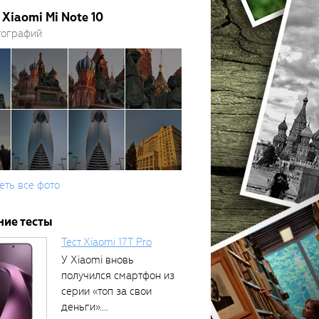
Xiaomi Mi Note 10
тографий
еть все фото
ние тесты
Тест Xiaomi 17T Pro
У Xiaomi вновь
получился смартфон из
серии «топ за свои
деньги»....