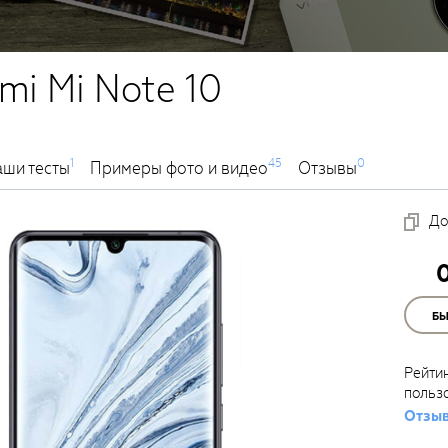
mi Mi Note 10
1
45
0
ши тесты
Примеры фото и видео
Отзывы
До
Б
Рейти
польз
Отзыв