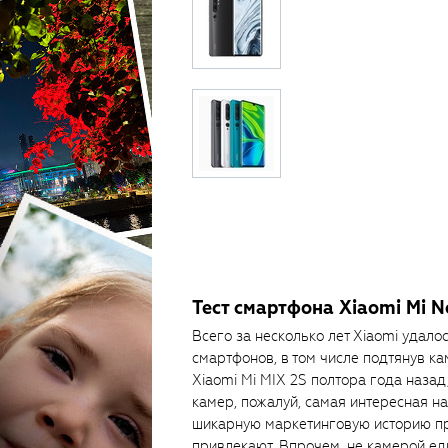
Тест смартфона Xiaomi Mi N
Всего за несколько лет Xiaomi удало
смартфонов, в том числе подтянув ка
Xiaomi Mi MIX 2S полтора года назад,
камер, пожалуй, самая интересная на
шикарную маркетинговую историю пр
привлекают. Впрочем, не камерой е