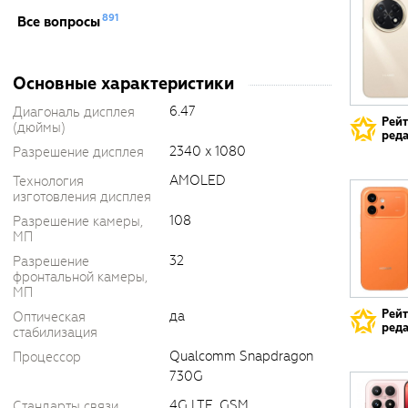
891
Все вопросы
Основные характеристики
6.47
Диагональ дисплея
Рей
(дюймы)
реда
2340 x 1080
Разрешение дисплея
AMOLED
Технология
изготовления дисплея
108
Разрешение камеры,
МП
32
Разрешение
фронтальной камеры,
МП
Рей
да
Оптическая
реда
стабилизация
Qualcomm Snapdragon
Процессор
730G
4G LTE, GSM
Стандарты связи