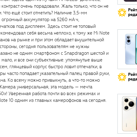
контраст очень порадовали. Жаль только, что он не
Рей
и. Что ещё стоит отметить? Наличие 3,5-мм
реда
, огромный аккумулятор на 5260 мА·ч,
чатков под дисплеем. Здесь стоит не топовый
комендовал себя весьма неплохо, к тому же Mi Note
анов на рынке и при этом обладает внушительной
 стороны, сегодня пользователям не нужны
казано не одним смартфоном с Snapdragon шестой и
 мало, и все они субъективные: упомянутые выше
сем, глянцевый корпус быстро ловит отпечатки, в
ы часто попадает указательный палец правой руки,
Рей
реда
ча. Ко всему можно привыкнуть, а что-то можно
. Камера универсальная, эта модель — мечта
50x! Уверенная работа почти во всех режимах и
Note 10 одним из главных камерофонов на сегодня.