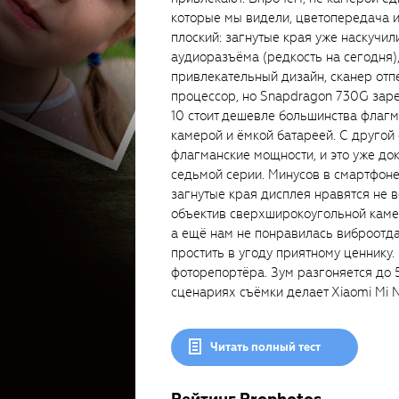
которые мы видели, цветопередача и 
плоский: загнутые края уже наскучил
аудиоразъёма (редкость на сегодня)
привлекательный дизайн, сканер отпе
процессор, но Snapdragon 730G заре
10 стоит дешевле большинства флагм
камерой и ёмкой батареей. С другой
флагманские мощности, и это уже до
седьмой серии. Минусов в смартфоне
загнутые края дисплея нравятся не в
объектив сверхширокоугольной камер
а ещё нам не понравилась виброотда
простить в угоду приятному ценнику
фоторепортёра. Зум разгоняется до 
сценариях съёмки делает Xiaomi Mi 
Читать полный тест