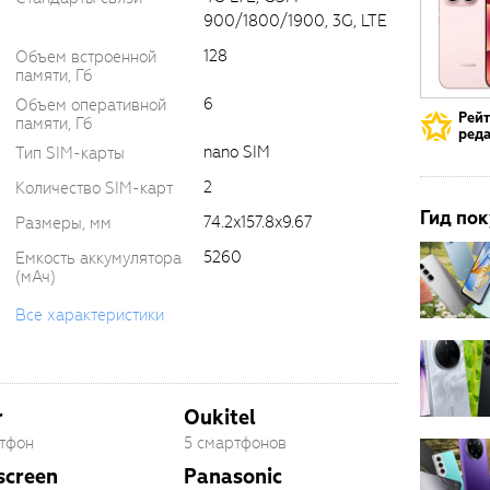
900/1800/1900, 3G, LTE
128
Объем встроенной
памяти, Гб
6
Объем оперативной
Рей
памяти, Гб
реда
nano SIM
Тип SIM-карты
2
Количество SIM-карт
Гид пок
74.2x157.8x9.67
Размеры, мм
5260
Емкость аккумулятора
(мАч)
Все характеристики
r
Oukitel
ртфон
5 смартфонов
screen
Panasonic