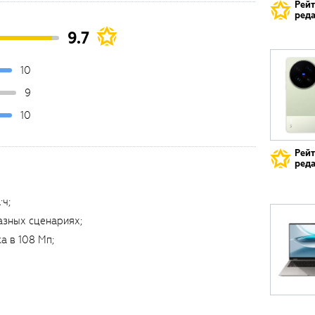
Рей
реда
9.7
10
9
10
Рей
реда
·ч;
азных сценариях;
а в 108 Мп;