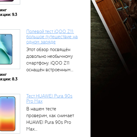
тинг
кции: 9.3
Полевой тест iQOO Z11:
большое путешествие на
одном заряде
Этот обзор посвящён
довольно необычному
смартфону. iQOO Z11
оснащён встроенным
тинг
аккумулятором...
кции: 8.3
Тест HUAWEI Pura 90s
Pro Max
В нашем тесте
проверим, как снимает
HUAWEI Pura 90s Pro
Max...