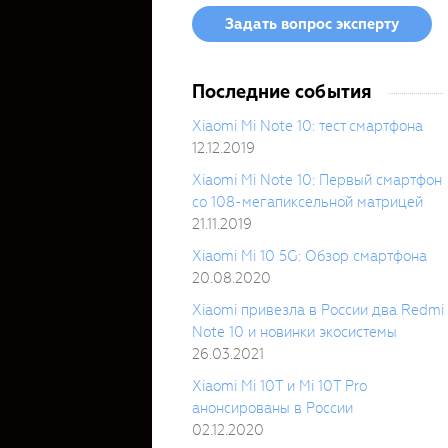
Задать вопрос эксперту
Последние события
Xiaomi Mi Note 10: тест смартфона
12.12.2019
Xiaomi Mi Note 10: Первый смартфон
со 108-мегапиксельной матрицей
21.11.2019
Xiaomi Mi 10 5G: Обзор смартфона
20.08.2020
Xiaomi привезла в России два Redmi
Note 10 и новинки экосистемы
26.03.2021
Xiaomi Mi 10T и Mi 10T Pro
анонсированы в России
02.12.2020