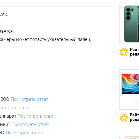
иях;
авятся;
камеры может попасть указательный палец;
Рей
реда
3200
Посмотреть ответ
мотреть ответ
Рей
аппарат
Посмотреть ответ
реда
емьи?
Посмотреть ответ
0D
Посмотреть ответ