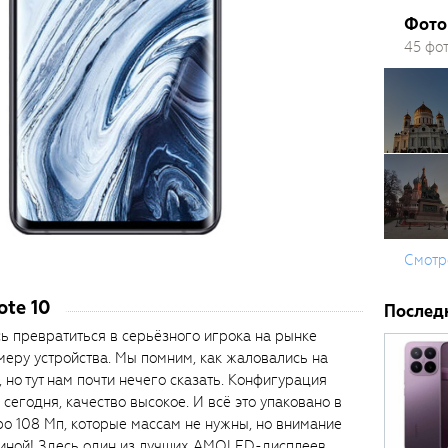
Фото 
45 фо
Смотр
ote 10
Послед
сь превратиться в серьёзного игрока на рынке
меру устройства. Мы помним, как жаловались на
 но тут нам почти нечего сказать. Конфигурация
 сегодня, качество высокое. И всё это упаковано в
о 108 Мп, которые массам не нужны, но внимание
диной! Здесь один из лучших AMOLED-дисплеев,