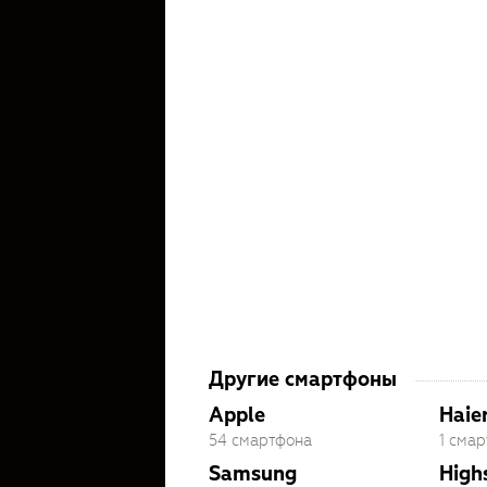
Другие смартфоны
Apple
Haie
54 смартфона
1 сма
Samsung
High