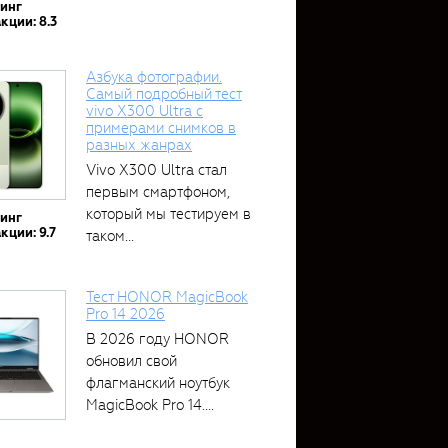
тинг
кции: 8.3
Азбука фотографии.
Самый подробный тест
vivo X300 Ultra с
примерами снимков в
разных жанрах
Vivo X300 Ultra стал
первым смартфоном,
который мы тестируем в
тинг
кции: 9.7
таком...
Тест HONOR MagicBook
Pro 14 2026
В 2026 году HONOR
обновил свой
флагманский ноутбук
MagicBook Pro 14....