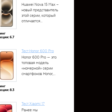
Huawei Nova 15 Max –
новый представитель
этой серии, который
отличается...
тинг
кции: 6.7
Тест Honor 600 Pro
Honor 600 Pro — это
топовая модель
«номерной» серии
смартфонов Honor,...
тинг
кции: 8.3
Тест Xiaomi 17
Ранее мы