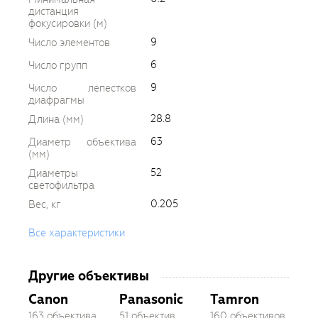
дистанция
фокусировки (м)
9
Число элементов
6
Число групп
9
Число лепестков
диафрагмы
28.8
Длина (мм)
63
Диаметр объектива
(мм)
52
Диаметры
светофильтра
0.205
Вес, кг
Все характеристики
Другие объективы
Canon
Panasonic
Tamron
163 объектива
51 объектив
160 объективов