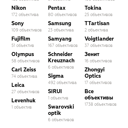
Nikon
Pentax
Tokina
172 объектива
80 объективов
25 объективов
Sony
Samsung
TTartisan
109 объективов
23 объектива
2 объектива
Fujifilm
Samyang
Voigtlander
51 объектив
167 объективов
37 объективов
Olympus
Schneider
Зенит
Kreuznach
58 объективов
16 объективов
6 объективов
Carl Zeiss
Zhongyi
Sigma
Optics
74 объектива
492 объектива
17 объективов
Leica
SIRUI
Все
27 объективов
объективы
1 объектив
Levenhuk
1738 объективов
Swarovski
1 объектив
optik
6 объективов