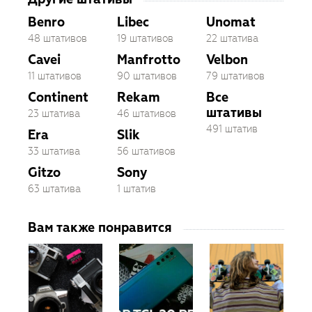
Benro
Libec
Unomat
48 штативов
19 штативов
22 штатива
Cavei
Manfrotto
Velbon
11 штативов
90 штативов
79 штативов
Continent
Rekam
Все
штативы
23 штатива
46 штативов
491 штатив
Era
Slik
33 штатива
56 штативов
Gitzo
Sony
63 штатива
1 штатив
Вам также понравится