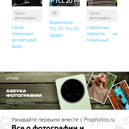
Уроки
ТВ
Уроки
фотографии
фотографии
Видеообзор
Какой
Идеальные
TCL 20 Pro 5G:
плёночный
портреты на
Удивит...
фотоаппарат
мобильный ...
выбр...
Узнавайте первыми вместе с Prophotos.ru
Все о фотографии и