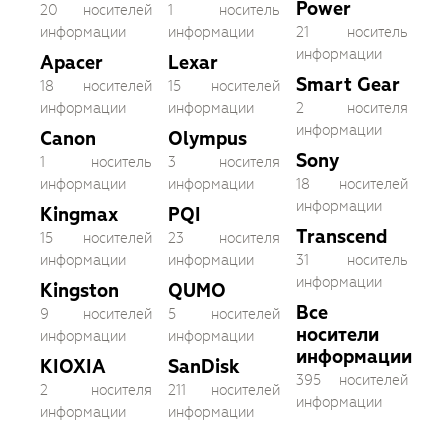
Power
20 носителей
1 носитель
информации
информации
21 носитель
информации
Apacer
Lexar
Smart Gear
18 носителей
15 носителей
информации
информации
2 носителя
информации
Canon
Olympus
Sony
1 носитель
3 носителя
информации
информации
18 носителей
информации
Kingmax
PQI
Transcend
15 носителей
23 носителя
информации
информации
31 носитель
информации
Kingston
QUMO
Все
9 носителей
5 носителей
носители
информации
информации
информации
KIOXIA
SanDisk
395 носителей
2 носителя
211 носителей
информации
информации
информации