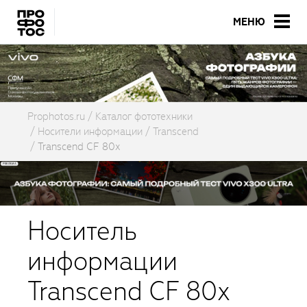
МЕНЮ
Prophotos.ru
Каталог фототехники
Носители информации
Transcend
Transcend CF 80x
Носитель
информации
Transcend CF 80x