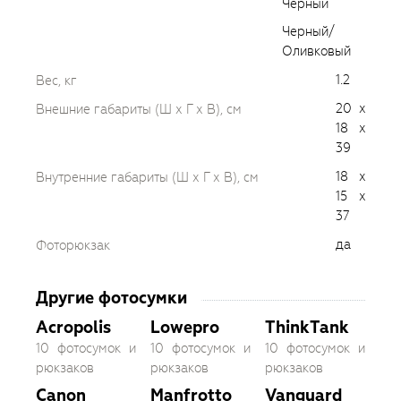
Черный
Черный/
Оливковый
1.2
Вес, кг
20 x
Внешние габариты (Ш х Г х В), см
18 x
39
18 x
Внутренние габариты (Ш х Г х В), см
15 x
37
да
Фоторюкзак
Другие фотосумки
Acropolis
Lowepro
ThinkTank
10 фотосумок и
10 фотосумок и
10 фотосумок и
рюкзаков
рюкзаков
рюкзаков
Canon
Manfrotto
Vanguard