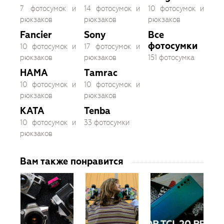
7 фотосумок и
14 фотосумок и
10 фотосумок и
рюкзаков
рюкзаков
рюкзаков
Fancier
Sony
Все
фотосумки
10 фотосумок и
17 фотосумок и
рюкзаков
рюкзаков
151 фотосумка
HAMA
Tamrac
10 фотосумок и
10 фотосумок и
рюкзаков
рюкзаков
KATA
Tenba
10 фотосумок и
33 фотосумки
рюкзаков
Вам также понравится