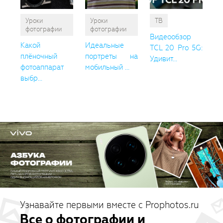
Уроки
Уроки
ТВ
фотографии
фотографии
Видеообзор
Какой
Идеальные
TCL 20 Pro 5G:
плёночный
портреты на
Удивит...
фотоаппарат
мобильный ...
выбр...
Узнавайте первыми вместе с Prophotos.ru
Все о фотографии и