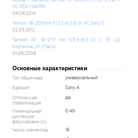
VC PZD MACRO
04.08.2014
Tamron 18-200mm F/3.5-6.3 Di III VC Sony E
02.05.2012
Tamron AF 18–270 мм f/3.5–6.3 Di II VC LD
Aspherical (IF) Macro
01.08.2008
Основные характеристики
универсальный
Тип объектива
Sony A
Байонет
да
Оптическая
стабилизация
0.49
Минимальная
дистанция
фокусировки (м)
16
Число элементов