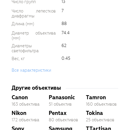
13
Число групп
7
Число лепестков
диафрагмы
88
Длина (мм)
74.4
Диаметр объектива
(мм)
62
Диаметры
светофильтра
0.45
Вес, кг
Все характеристики
Другие объективы
Canon
Panasonic
Tamron
163 объектива
51 объектив
160 объективов
Nikon
Pentax
Tokina
172 объектива
80 объективов
25 объективов
Sony
Samsung
TTartisan