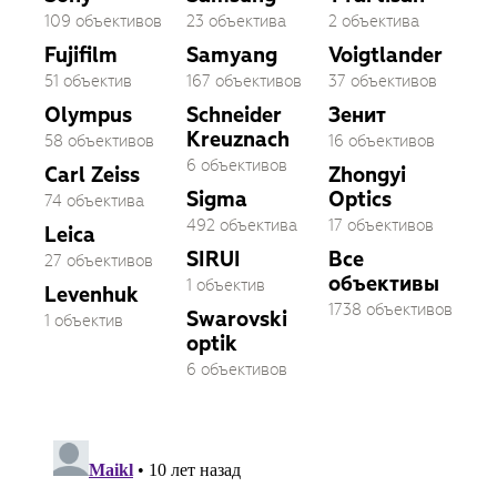
109 объективов
23 объектива
2 объектива
Fujifilm
Samyang
Voigtlander
51 объектив
167 объективов
37 объективов
Olympus
Schneider
Зенит
Kreuznach
58 объективов
16 объективов
6 объективов
Carl Zeiss
Zhongyi
Sigma
Optics
74 объектива
492 объектива
17 объективов
Leica
SIRUI
Все
27 объективов
объективы
1 объектив
Levenhuk
1738 объективов
Swarovski
1 объектив
optik
6 объективов