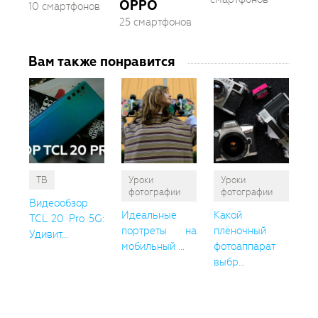
OPPO
10 смартфонов
25 смартфонов
Вам также понравится
ТВ
Уроки
Уроки
фотографии
фотографии
Видеообзор
Идеальные
Какой
TCL 20 Pro 5G:
портреты на
плёночный
Удивит...
мобильный ...
фотоаппарат
выбр...