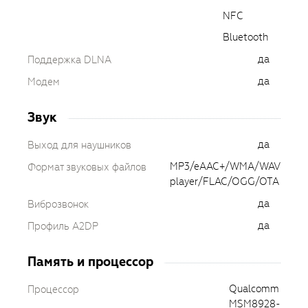
NFC
Bluetooth
да
Поддержка DLNA
да
Модем
Звук
да
Выход для наушников
MP3/eAAC+/WMA/WAV
Формат звуковых файлов
player/FLAC/OGG/OTA
да
Виброзвонок
да
Профиль A2DP
Память и процессор
Qualcomm
Процессор
MSM8928-