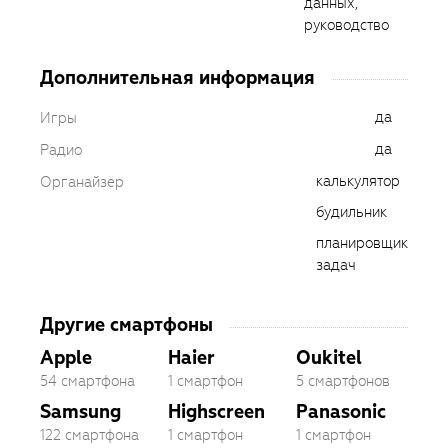
данных,
руководство
Дополнительная информация
да
Игры
да
Радио
калькулятор
Органайзер
будильник
планировщик
задач
Другие смартфоны
Apple
Haier
Oukitel
54 смартфона
1 смартфон
5 смартфонов
Samsung
Highscreen
Panasonic
122 смартфона
1 смартфон
1 смартфон