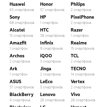
Huawei
Honor
Philips
65 смартфонов
57 смартфонов
2 смартфона
Sony
HP
PixelPhone
68 смартфонов
1 смартфон
2 смартфона
Alcatel
HTC
Razer
15 смартфонов
38 смартфонов
1 смартфон
Amazfit
Infinix
Realme
1 смартфон
9 смартфонов
15 смартфонов
Archos
iQOO
TCL
2 смартфона
3 смартфона
2 смартфона
Ark
Jinga
TECNO
1 смартфон
2 смартфона
14 смартфонов
ASUS
LeEco
Vertex
57 смартфонов
5 смартфонов
2 смартфона
BlackBerry
Lenovo
Vivo
4 смартфона
26 смартфонов
28 смартфонов