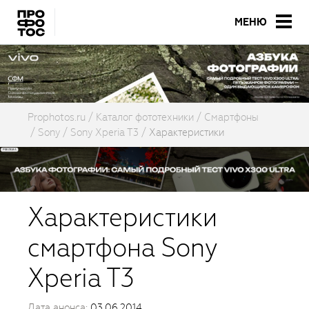
МЕНЮ
Prophotos.ru
Каталог фототехники
Смартфоны
Sony
Sony Xperia T3
Характеристики
Характеристики
смартфона Sony
Xperia T3
Дата анонса:
03.06.2014