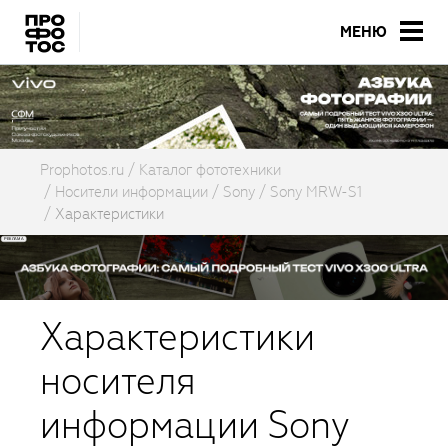
МЕНЮ
Prophotos.ru
Каталог фототехники
Носители информации
Sony
Sony MRW-S1
Характеристики
Характеристики
носителя
информации Sony