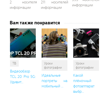
2 носителя
211 носителей
информации
информации
информации
Вам также понравится
ТВ
Уроки
Уроки
фотографии
фотографии
Видеообзор
Идеальные
Какой
TCL 20 Pro 5G:
портреты на
плёночный
Удивит...
мобильный ...
фотоаппарат
выбр...