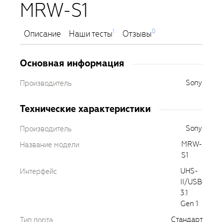
MRW-S1
1
0
Описание
Наши тесты
Отзывы
Основная информация
Sony
Производитель
Технические характеристики
Sony
Производитель
MRW-
Название модели
S1
UHS-
Интерфейс
II/USB
3.1
Gen 1
Стандарт
Тип порта