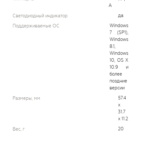
А
да
Светодиодный индикатор
Windows
Поддерживаемые ОС
7 (SP1),
Windows
8.1,
Windows
10, OS X
10.9 и
более
поздние
версии
57.4
Размеры, мм
x
31.7
x 11.2
20
Вес, г