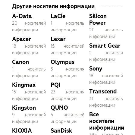
Другие носители информации
A-Data
LaCie
Silicon
Power
20 носителей
1 носитель
информации
информации
21 носитель
информации
Apacer
Lexar
Smart Gear
18 носителей
15 носителей
информации
информации
2 носителя
информации
Canon
Olympus
Sony
1 носитель
3 носителя
информации
информации
18 носителей
информации
Kingmax
PQI
Transcend
15 носителей
23 носителя
информации
информации
31 носитель
информации
Kingston
QUMO
Все
9 носителей
5 носителей
носители
информации
информации
информации
KIOXIA
SanDisk
395 носителей