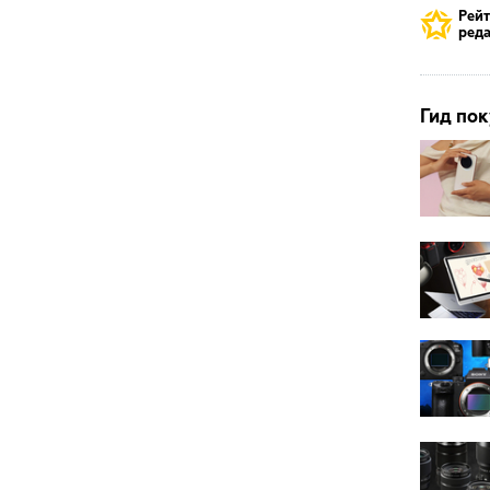
Рей
реда
Гид пок