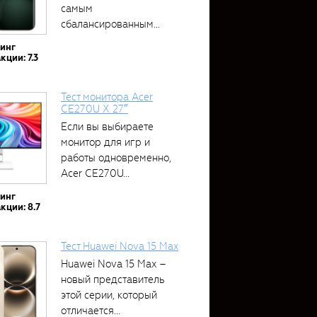
самым
сбалансированным
устройством....
тинг
кции: 7.3
Тест монитора Acer
CE270U X 27″
Если вы выбираете
монитор для игр и
работы одновременно,
Acer CE270U...
тинг
кции: 8.7
Тест Huawei Nova 15 Max
Huawei Nova 15 Max –
новый представитель
этой серии, который
отличается...