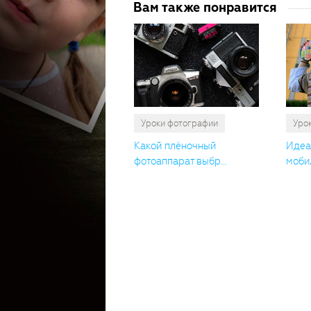
Вам также понравится
Уроки фотографии
Уро
Какой плёночный
Идеа
фотоаппарат выбр...
мобил