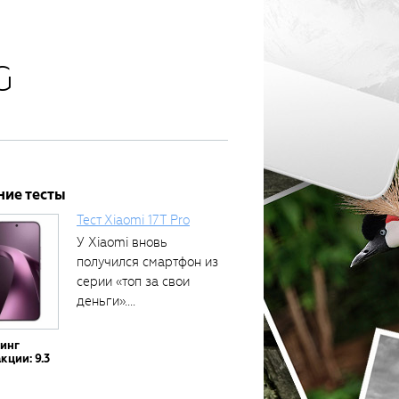
G
ние тесты
Тест Xiaomi 17T Pro
У Xiaomi вновь
получился смартфон из
серии «топ за свои
деньги»....
тинг
кции: 9.3