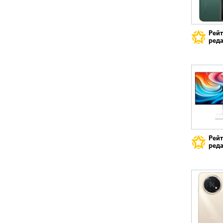
Рей
реда
Рей
реда