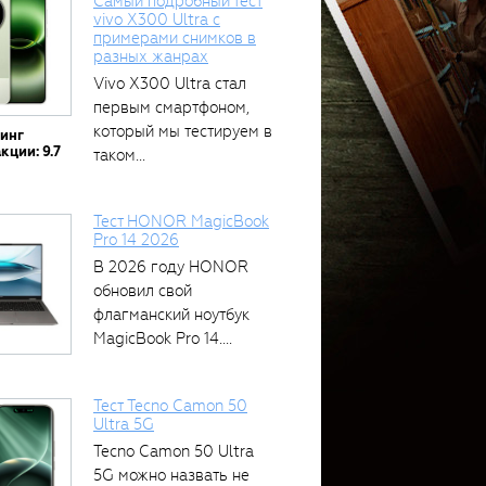
Самый подробный тест
vivo X300 Ultra с
примерами снимков в
разных жанрах
Vivo X300 Ultra стал
первым смартфоном,
который мы тестируем в
тинг
кции: 9.7
таком...
Тест HONOR MagicBook
Pro 14 2026
В 2026 году HONOR
обновил свой
флагманский ноутбук
MagicBook Pro 14....
Тест Tecno Camon 50
Ultra 5G
Tecno Camon 50 Ultra
5G можно назвать не