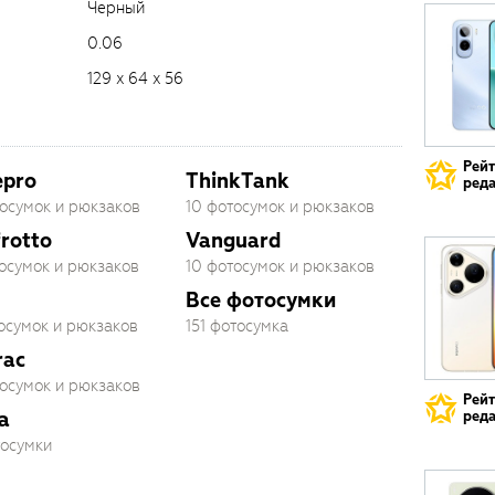
Черный
0.06
129 x 64 x 56
Рей
pro
ThinkTank
реда
тосумок и рюкзаков
10 фотосумок и рюкзаков
rotto
Vanguard
тосумок и рюкзаков
10 фотосумок и рюкзаков
Все фотосумки
тосумок и рюкзаков
151 фотосумка
rac
тосумок и рюкзаков
Рей
a
реда
тосумки