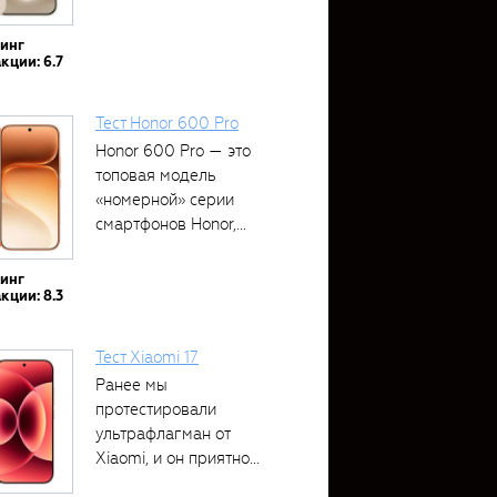
тинг
кции: 6.7
Тест Honor 600 Pro
Honor 600 Pro — это
топовая модель
«номерной» серии
смартфонов Honor,...
тинг
кции: 8.3
Тест Xiaomi 17
Ранее мы
протестировали
ультрафлагман от
Xiaomi, и он приятно
удивил своими...