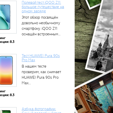
Полевой тест iQOO Z11:
большое путешествие на
одном заряде
Этот обзор посвящён
довольно необычному
смартфону. iQOO Z11
оснащён встроенным
тинг
аккумулятором...
кции: 8.3
Тест HUAWEI Pura 90s
Pro Max
В нашем тесте
проверим, как снимает
HUAWEI Pura 90s Pro
Max...
тинг
кции: 8.3
Азбука фотографии.