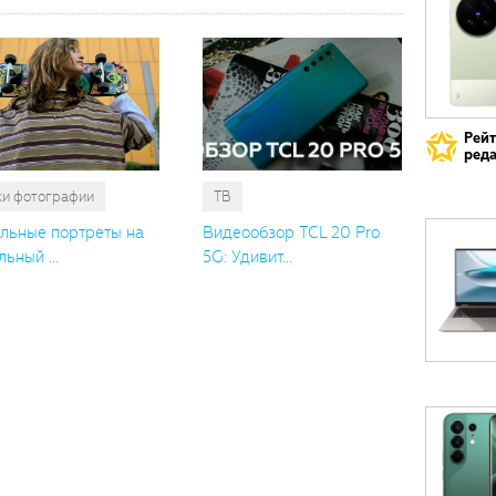
Рей
реда
ки фотографии
ТВ
льные портреты на
Видеообзор TCL 20 Pro
ьный ...
5G: Удивит...