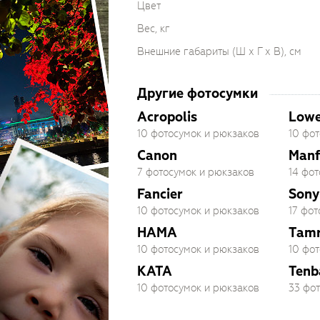
Цвет
Вес, кг
Внешние габариты (Ш х Г х В), см
Другие фотосумки
Acropolis
Lowe
10 фотосумок и рюкзаков
10 фо
Canon
Manf
7 фотосумок и рюкзаков
14 фо
Fancier
Sony
10 фотосумок и рюкзаков
17 фо
HAMA
Tam
10 фотосумок и рюкзаков
10 фо
KATA
Tenb
10 фотосумок и рюкзаков
33 фо