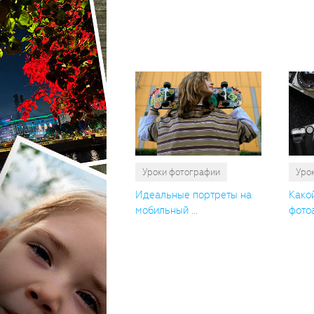
Уроки фотографии
Уро
Идеальные портреты на
Како
мобильный ...
фотоа