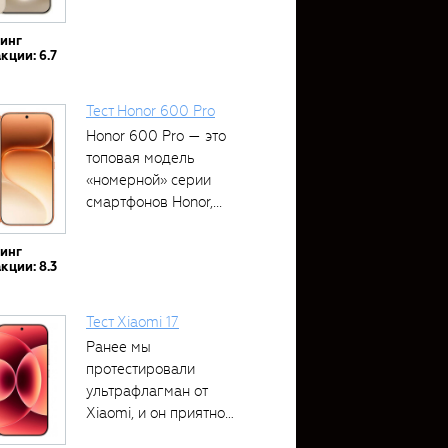
тинг
кции: 6.7
Тест Honor 600 Pro
Honor 600 Pro — это
топовая модель
«номерной» серии
смартфонов Honor,...
тинг
кции: 8.3
Тест Xiaomi 17
Ранее мы
протестировали
ультрафлагман от
Xiaomi, и он приятно
удивил своими...