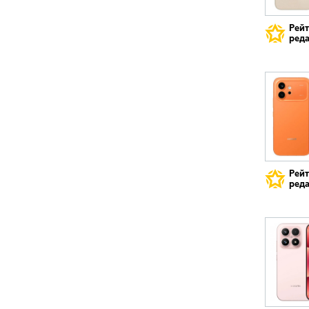
Рей
реда
Рей
реда