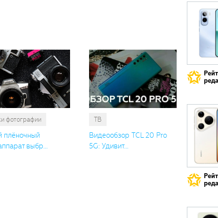
Вам
также
понрави
Рей
реда
ки фотографии
ТВ
й плёночный
Видеообзор TCL 20 Pro
ппарат выбр...
5G: Удивит...
Рей
реда