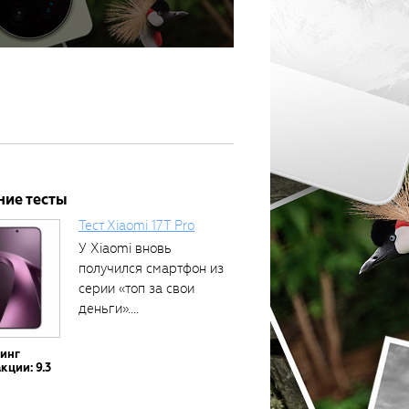
ние тесты
Тест Xiaomi 17T Pro
У Xiaomi вновь
получился смартфон из
серии «топ за свои
деньги»....
тинг
кции: 9.3