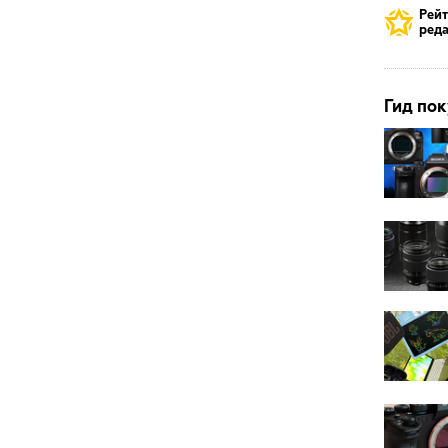
Рей
реда
Гид пок