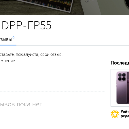
y DPP-FP55
0
тзывы
тавьте, пожалуйста, свой отзыв.
 мнение.
Послед
ывов пока нет
Рей
реда