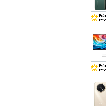
Рей
реда
Рей
реда