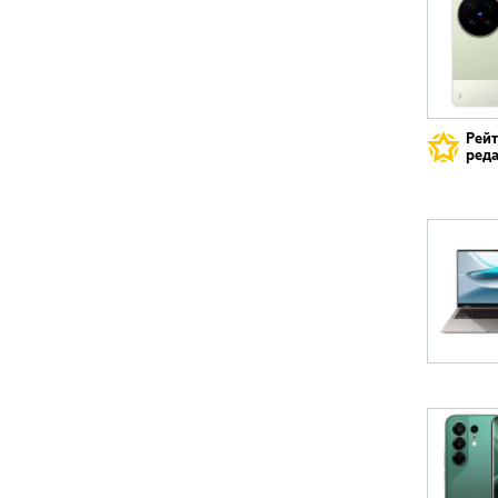
Рей
реда