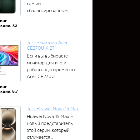
самым
сбалансированным
устройством....
тинг
кции: 7.3
Тест монитора Acer
CE270U X 27″
Если вы выбираете
монитор для игр и
работы одновременно,
Acer CE270U...
тинг
кции: 8.7
Тест Huawei Nova 15 Max
Huawei Nova 15 Max –
новый представитель
этой серии, который
отличается...