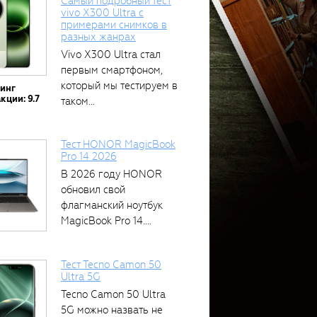
Самый подробный тест
vivo X300 Ultra с
примерами снимков в
разных жанрах
Vivo X300 Ultra стал
первым смартфоном,
который мы тестируем в
тинг
кции: 9.7
таком...
Тест HONOR MagicBook
Pro 14 2026
В 2026 году HONOR
обновил свой
флагманский ноутбук
MagicBook Pro 14....
Тест Tecno Camon 50
Ultra 5G
Tecno Camon 50 Ultra
5G можно назвать не