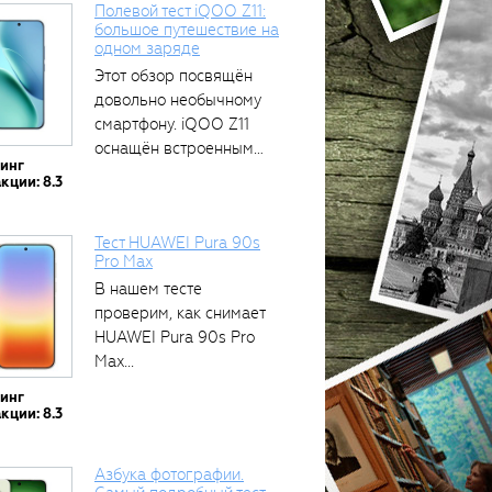
Полевой тест iQOO Z11:
большое путешествие на
одном заряде
тся
Этот обзор посвящён
довольно необычному
смартфону. iQOO Z11
оснащён встроенным
тинг
аккумулятором...
кции: 8.3
Тест HUAWEI Pura 90s
Pro Max
В нашем тесте
проверим, как снимает
HUAWEI Pura 90s Pro
Max...
тинг
кции: 8.3
Азбука фотографии.