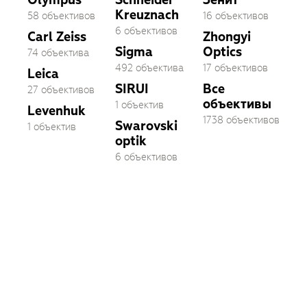
Kreuznach
58 объективов
16 объективов
6 объективов
Carl Zeiss
Zhongyi
Sigma
Optics
74 объектива
492 объектива
17 объективов
Leica
SIRUI
Все
27 объективов
объективы
1 объектив
Levenhuk
1738 объективов
Swarovski
1 объектив
optik
6 объективов