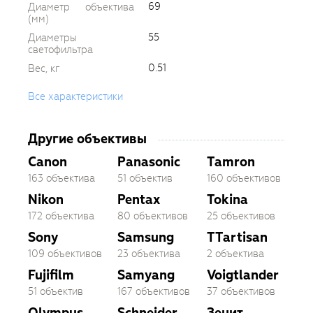
69
Диаметр объектива
(мм)
55
Диаметры
светофильтра
0.51
Вес, кг
Все характеристики
Другие объективы
Canon
Panasonic
Tamron
163 объектива
51 объектив
160 объективов
Nikon
Pentax
Tokina
172 объектива
80 объективов
25 объективов
Sony
Samsung
TTartisan
109 объективов
23 объектива
2 объектива
Fujifilm
Samyang
Voigtlander
51 объектив
167 объективов
37 объективов
Olympus
Schneider
Зенит