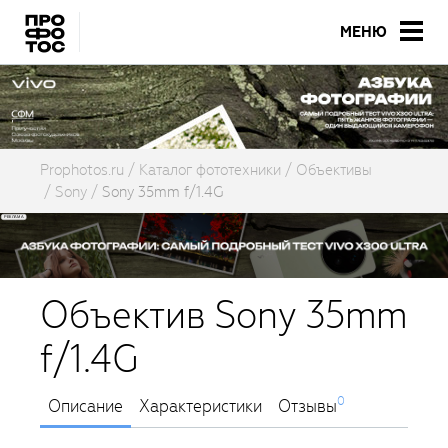
МЕНЮ
Prophotos.ru
Каталог фототехники
Объективы
Sony
Sony 35mm f/1.4G
Объектив Sony 35mm
f/1.4G
0
Описание
Характеристики
Отзывы