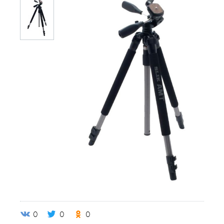
0
0
0