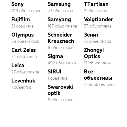
Sony
Samsung
TTartisan
109 объективов
23 объектива
2 объектива
Fujifilm
Samyang
Voigtlander
51 объектив
167 объективов
37 объективов
Olympus
Schneider
Зенит
Kreuznach
58 объективов
16 объективов
6 объективов
Carl Zeiss
Zhongyi
Sigma
Optics
74 объектива
492 объектива
17 объективов
Leica
SIRUI
Все
27 объективов
объективы
1 объектив
Levenhuk
1738 объективов
Swarovski
1 объектив
optik
6 объективов