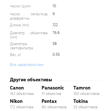
10
Число групп
9
Число лепестков
диафрагмы
122
Длина (мм)
76.6
Диаметр объектива
(мм)
58
Диаметры
светофильтра
0.55
Вес, кг
Все характеристики
Другие объективы
Canon
Panasonic
Tamron
163 объектива
51 объектив
160 объективов
Nikon
Pentax
Tokina
172 объектива
80 объективов
25 объективов