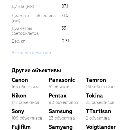
87.1
Длина (мм)
71.5
Диаметр объектива
(мм)
55
Диаметры
светофильтра
0.31
Вес, кг
Все характеристики
Другие объективы
Canon
Panasonic
Tamron
163 объектива
51 объектив
160 объективов
Nikon
Pentax
Tokina
172 объектива
80 объективов
25 объективов
Sony
Samsung
TTartisan
109 объективов
23 объектива
2 объектива
Fujifilm
Samyang
Voigtlander