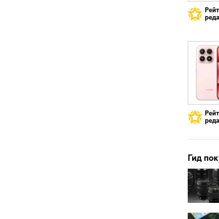
Рей
реда
Рей
реда
Гид пок