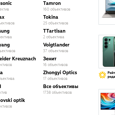
sonic
Tamron
ектив
160 объективов
ax
Tokina
ъективов
25 объективов
sung
TTartisan
ъектива
2 объектива
yang
Voigtlander
бъективов
37 объективов
eider Kreuznach
Зенит
ективов
16 объективов
a
Zhongyi Optics
Рей
реда
бъектива
17 объективов
I
Все объективы
ктив
1738 объективов
ovski optik
ективов