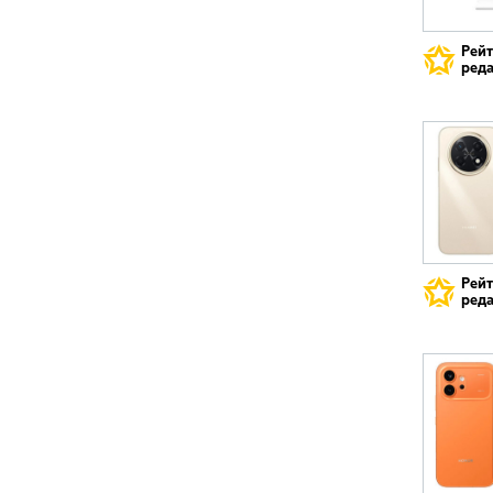
Рей
реда
Рей
реда