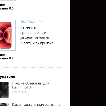
тинг
кции: 8.3
Тест Xiaomi 17
Ранее мы
протестировали
ультрафлагман от
Xiaomi, и он приятно
удивил своими...
тинг
кции: 8.7
упателя
Лучшие объективы для
Fujifilm GFX
20.02.2025
Какие гаджеты пригодятся на