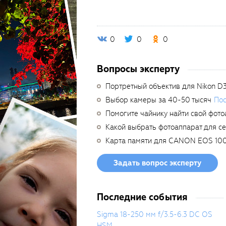
0
0
0
Вопросы эксперту
Портретный объектив для Nikon D
Выбор камеры за 40-50 тысяч
Пос
Помогите чайнику найти свой фото
Какой выбрать фотоаппарат для с
Карта памяти для CANON EOS 10
Задать вопрос эксперту
Последние события
Sigma 18-250 мм f/3.5-6.3 DC OS
HSM