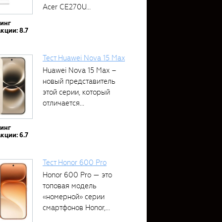
Acer CE270U...
тинг
кции: 8.7
Тест Huawei Nova 15 Max
Huawei Nova 15 Max –
новый представитель
этой серии, который
отличается...
тинг
кции: 6.7
Тест Honor 600 Pro
Honor 600 Pro — это
топовая модель
«номерной» серии
смартфонов Honor,...