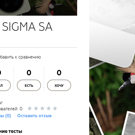
C SIGMA SA
бавить к сравнению
0
0
0
ЫЛ
ЕСТЬ
ХОЧУ
нг
ователей:
0
ы (0)
Оставить отзыв
ние тесты