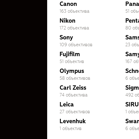
Canon
Pana
163 объектива
51 объ
Nikon
Pent
172 объектива
80 об
Sony
Sam
109 объективов
23 об
Fujifilm
Sam
51 объектив
167 о
Olympus
Schn
58 объективов
6 объ
Carl Zeiss
Sigm
74 объектива
492 о
Leica
SIRU
27 объективов
1 объе
Levenhuk
Swar
1 объектив
6 объ