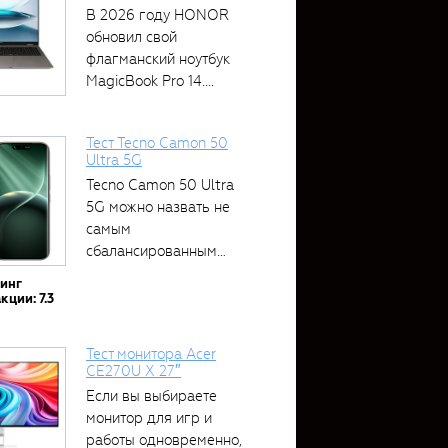
В 2026 году HONOR
обновил свой
флагманский ноутбук
MagicBook Pro 14....
Тест Tecno Camon 50
Ultra 5G
Tecno Camon 50 Ultra
5G можно назвать не
самым
сбалансированным
устройством....
тинг
кции: 7.3
Тест монитора Acer
CE270U X 27″
Если вы выбираете
монитор для игр и
работы одновременно,