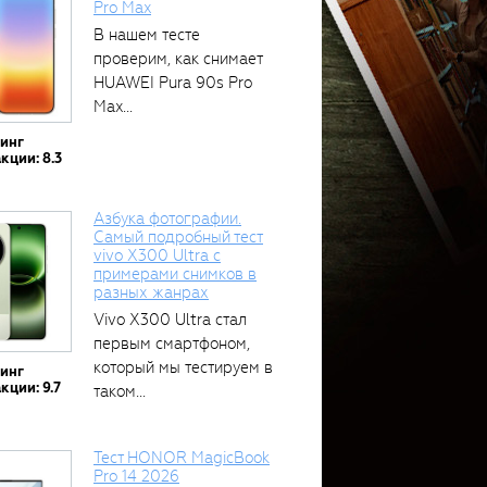
Pro Max
В нашем тесте
проверим, как снимает
HUAWEI Pura 90s Pro
Max...
тинг
кции: 8.3
Азбука фотографии.
Самый подробный тест
vivo X300 Ultra с
примерами снимков в
разных жанрах
Vivo X300 Ultra стал
первым смартфоном,
который мы тестируем в
тинг
кции: 9.7
таком...
Тест HONOR MagicBook
Pro 14 2026