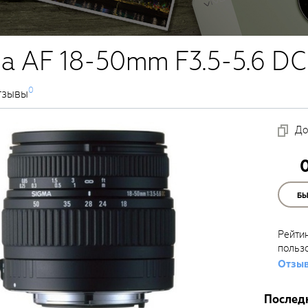
a AF 18-50mm F3.5-5.6 D
0
тзывы
До
Б
Рейти
польз
Отзыв
Послед