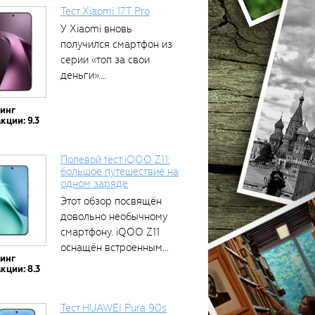
Тест Xiaomi 17T Pro
У Xiaomi вновь
получился смартфон из
серии «топ за свои
деньги»....
тинг
кции: 9.3
Полевой тест iQOO Z11:
большое путешествие на
одном заряде
Этот обзор посвящён
довольно необычному
смартфону. iQOO Z11
оснащён встроенным
тинг
аккумулятором...
кции: 8.3
Тест HUAWEI Pura 90s