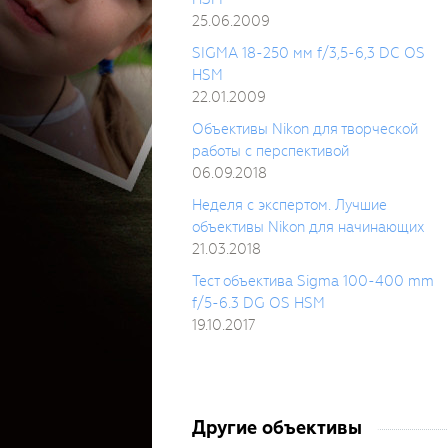
25.06.2009
SIGMA 18-250 мм f/3,5-6,3 DC OS
HSM
22.01.2009
Объективы Nikon для творческой
работы с перспективой
06.09.2018
Неделя с экспертом. Лучшие
объективы Nikon для начинающих
21.03.2018
Тест объектива Sigma 100-400 mm
f/5-6.3 DG OS HSM
19.10.2017
Другие объективы