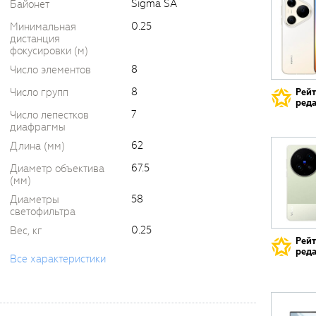
Sigma SA
Байонет
0.25
Минимальная
дистанция
фокусировки (м)
8
Число элементов
8
Число групп
Рей
реда
7
Число лепестков
диафрагмы
62
Длина (мм)
67.5
Диаметр объектива
(мм)
58
Диаметры
светофильтра
0.25
Вес, кг
Рей
реда
Все характеристики