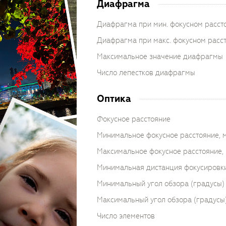
Диафрагма
Диафрагма при мин. фокусном расст
Диафрагма при макс. фокусном расс
Максимальное значение диафрагмы
Число лепестков диафрагмы
Оптика
Фокусное расстояние
Минимальное фокусное расстояние, 
Максимальное фокусное расстояние,
Минимальная дистанция фокусировки
Минимальный угол обзора (градусы)
Максимальный угол обзора (градусы
Число элементов