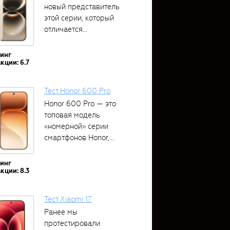
новый представитель
этой серии, который
отличается...
тинг
кции: 6.7
Тест Honor 600 Pro
Honor 600 Pro — это
топовая модель
«номерной» серии
смартфонов Honor,...
тинг
кции: 8.3
Тест Xiaomi 17
Ранее мы
протестировали