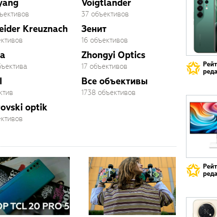
yang
Voigtlander
бъективов
37 объективов
eider Kreuznach
Зенит
ективов
16 объективов
a
Zhongyi Optics
Рей
бъектива
17 объективов
реда
I
Все объективы
ктив
1738 объективов
ovski optik
ективов
Рей
реда