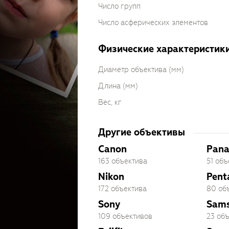
Число групп
Число асферических элементов
Физические характеристик
Диаметр объектива (мм)
Длина (мм)
Вес, кг
Другие объективы
Canon
Pana
163 объектива
51 объ
Nikon
Pent
172 объектива
80 об
Sony
Sam
109 объективов
23 об