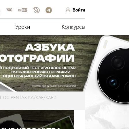
Войти
!
Уроки
Конкурсы
AL DG PENTAX KA/KAF/KAF2