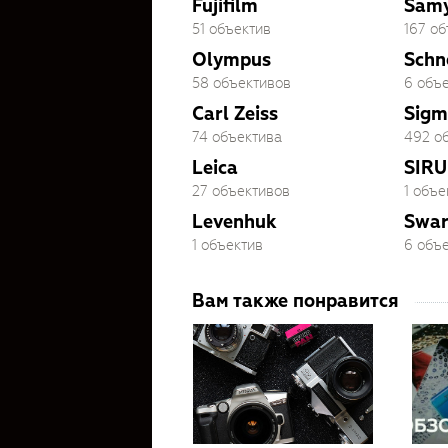
Fujifilm
Sam
51 объектив
167 о
Olympus
Schn
58 объективов
6 объ
Carl Zeiss
Sigm
74 объектива
492 о
Leica
SIRU
27 объективов
1 объе
Levenhuk
Swar
1 объектив
6 объ
Вам также понравится