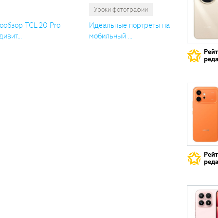
Уроки фотографии
ообзор TCL 20 Pro
Идеальные портреты на
дивит...
мобильный ...
Рей
реда
Рей
реда