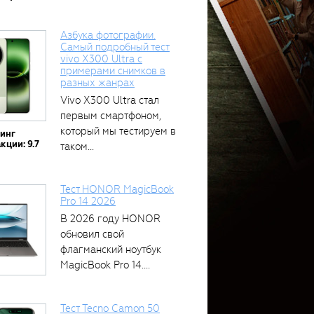
Азбука фотографии.
Самый подробный тест
vivo X300 Ultra с
примерами снимков в
разных жанрах
Vivo X300 Ultra стал
первым смартфоном,
который мы тестируем в
тинг
кции: 9.7
таком...
Тест HONOR MagicBook
Pro 14 2026
В 2026 году HONOR
обновил свой
флагманский ноутбук
MagicBook Pro 14....
Тест Tecno Camon 50