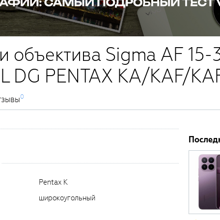
и объектива Sigma AF 15-
L DG PENTAX KA/KAF/KA
0
тзывы
Послед
Pentax K
широкоугольный