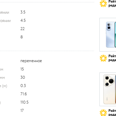
Рей
реда
3.5
оянии
4.5
тоянии
22
8
Рей
реда
переменное
15
мм
30
 мм
0.3
 (м)
71.6
110.5
)
17
Рей
реда