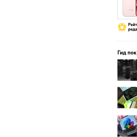
Рей
реда
Гид пок