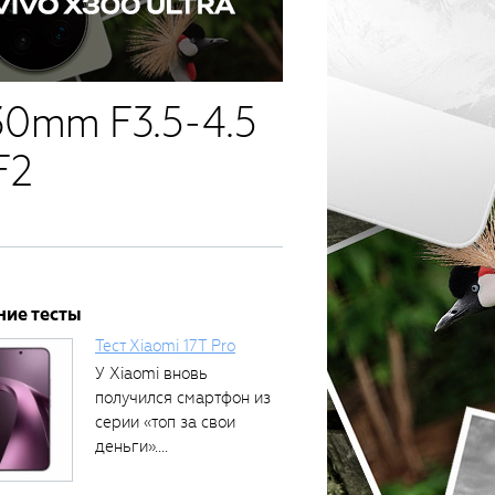
30mm F3.5-4.5
F2
ние тесты
Тест Xiaomi 17T Pro
У Xiaomi вновь
получился смартфон из
серии «топ за свои
деньги»....