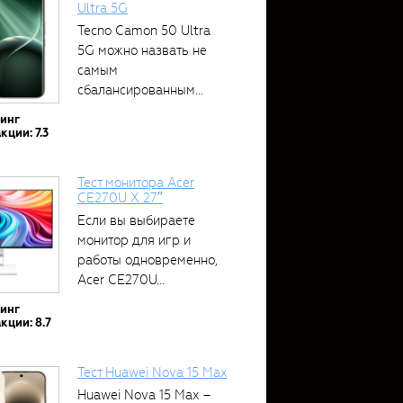
Ultra 5G
Tecno Camon 50 Ultra
5G можно назвать не
самым
сбалансированным
устройством....
тинг
кции: 7.3
Тест монитора Acer
CE270U X 27″
Если вы выбираете
монитор для игр и
работы одновременно,
Acer CE270U...
тинг
кции: 8.7
Тест Huawei Nova 15 Max
Huawei Nova 15 Max –