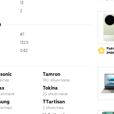
13
2
и
87
132.5
Рей
0.62
реда
sonic
Tamron
ектив
160 объективов
ax
Tokina
ъективов
25 объективов
sung
TTartisan
ъектива
2 объектива