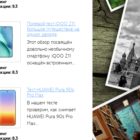
тинг
кции: 9.3
Полевой тест iQOO Z11:
большое путешествие на
одном заряде
Этот обзор посвящён
довольно необычному
смартфону. iQOO Z11
оснащён встроенным
тинг
аккумулятором...
кции: 8.3
Тест HUAWEI Pura 90s
Pro Max
В нашем тесте
проверим, как снимает
HUAWEI Pura 90s Pro
Max...
тинг
кции: 8.3