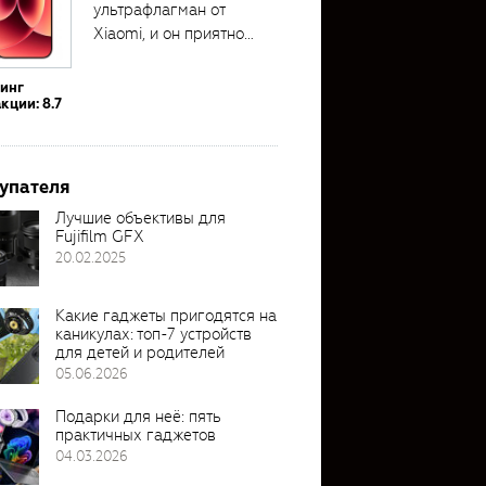
ультрафлагман от
Xiaomi, и он приятно
удивил своими...
тинг
кции: 8.7
упателя
Лучшие объективы для
Fujifilm GFX
20.02.2025
Какие гаджеты пригодятся на
каникулах: топ-7 устройств
для детей и родителей
05.06.2026
Подарки для неё: пять
практичных гаджетов
04.03.2026