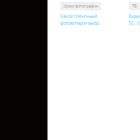
Уроки фотографии
ТВ
Какой плёночный
Виде
фотоаппарат выбр...
5G: У