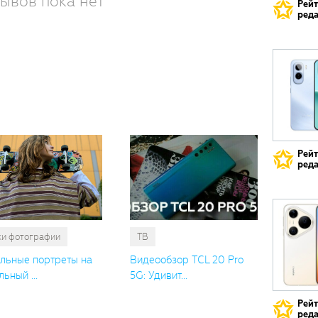
ывов пока нет
Рей
реда
Вам
также
понрави
Рей
реда
ки фотографии
ТВ
льные портреты на
Видеообзор TCL 20 Pro
ьный ...
5G: Удивит...
Рей
реда