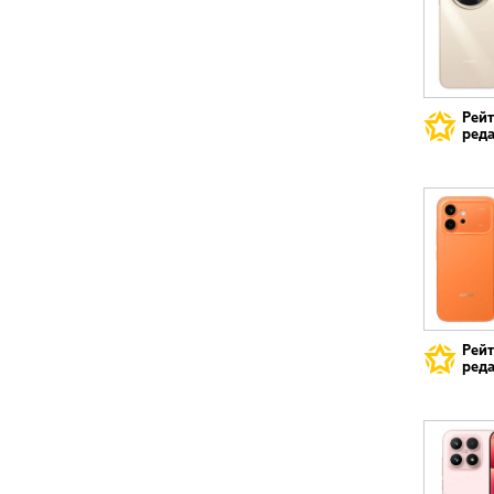
Рей
реда
Рей
реда