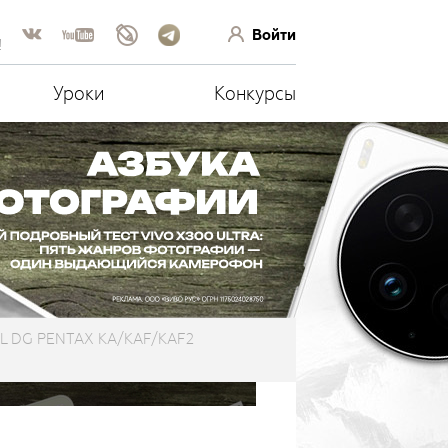
Войти
!
Уроки
Конкурсы
AL DG PENTAX KA/KAF/KAF2