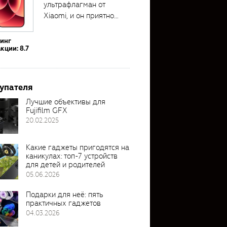
ультрафлагман от
Xiaomi, и он приятно
удивил своими...
тинг
кции: 8.7
упателя
Лучшие объективы для
Fujifilm GFX
20.02.2025
Какие гаджеты пригодятся на
каникулах: топ-7 устройств
для детей и родителей
05.06.2026
Подарки для неё: пять
практичных гаджетов
04.03.2026