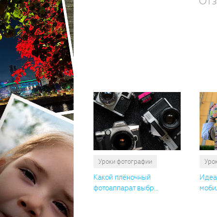
Отз
Уроки фотографии
Уро
Какой плёночный
Идеа
фотоаппарат выбр...
мобил