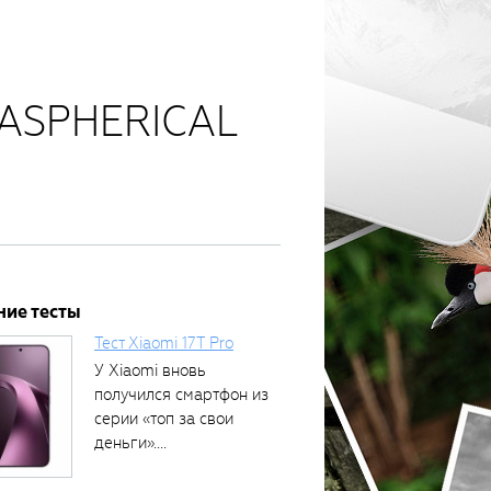
X ASPHERICAL
ние тесты
Тест Xiaomi 17T Pro
У Xiaomi вновь
получился смартфон из
серии «топ за свои
деньги»....