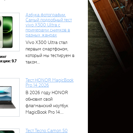
Азбука фотографии.
Самый подробный тест
vivo X300 Ultra с
примерами снимков в
разных жанрах
Vivo X300 Ultra стал
первым смартфоном,
который мы тестируем в
тинг
кции: 9.7
таком...
Тест HONOR MagicBook
Pro 14 2026
В 2026 году HONOR
обновил свой
флагманский ноутбук
MagicBook Pro 14....
Тест Tecno Camon 50