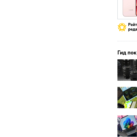
Рей
реда
Гид пок