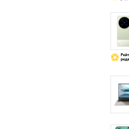
Рей
реда