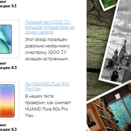
тинг
кции: 9.3
Полевой тест iQOO Z11:
большое путешествие на
одном заряде
Этот обзор посвящён
тся
довольно необычному
смартфону. iQOO Z11
оснащён встроенным
тинг
аккумулятором...
кции: 8.3
Тест HUAWEI Pura 90s
Pro Max
В нашем тесте
проверим, как снимает
HUAWEI Pura 90s Pro
Max...
тинг
кции: 8.3