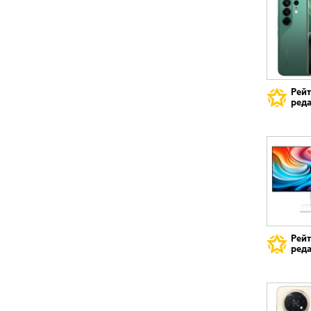
Рей
реда
Рей
реда