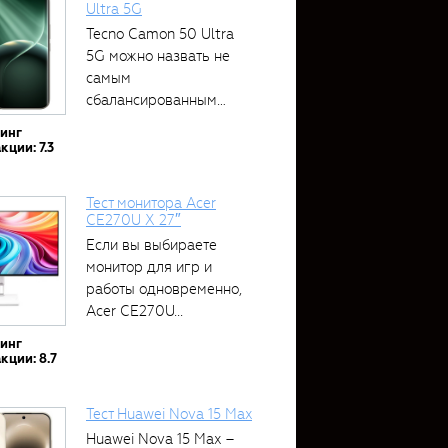
Ultra 5G
Tecno Camon 50 Ultra
5G можно назвать не
самым
сбалансированным
устройством....
тинг
кции: 7.3
Тест монитора Acer
CE270U X 27″
Если вы выбираете
монитор для игр и
работы одновременно,
Acer CE270U...
тинг
кции: 8.7
Тест Huawei Nova 15 Max
Huawei Nova 15 Max –