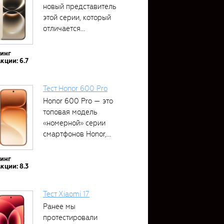
новый представитель
этой серии, который
отличается...
тинг
кции: 6.7
Тест Honor 600 Pro
Honor 600 Pro — это
топовая модель
«номерной» серии
смартфонов Honor,...
тинг
кции: 8.3
Тест Xiaomi 17
Ранее мы
протестировали