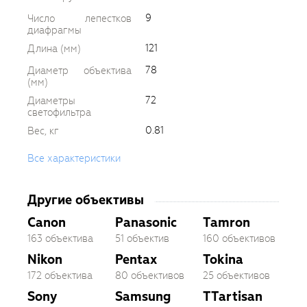
9
Число лепестков
диафрагмы
121
Длина (мм)
78
Диаметр объектива
(мм)
72
Диаметры
светофильтра
0.81
Вес, кг
Все характеристики
Другие объективы
Canon
Panasonic
Tamron
163 объектива
51 объектив
160 объективов
Nikon
Pentax
Tokina
172 объектива
80 объективов
25 объективов
Sony
Samsung
TTartisan