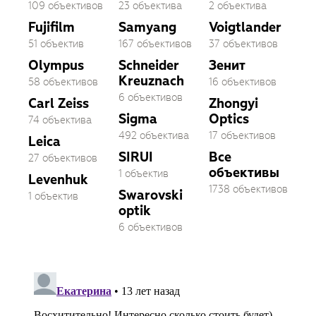
109 объективов
23 объектива
2 объектива
Fujifilm
Samyang
Voigtlander
51 объектив
167 объективов
37 объективов
Olympus
Schneider
Зенит
Kreuznach
58 объективов
16 объективов
6 объективов
Carl Zeiss
Zhongyi
Sigma
Optics
74 объектива
492 объектива
17 объективов
Leica
SIRUI
Все
27 объективов
объективы
1 объектив
Levenhuk
1738 объективов
Swarovski
1 объектив
optik
6 объективов