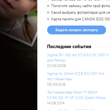
Помогите чайнику найти свой фото
Какой выбрать фотоаппарат для с
Карта памяти для CANON EOS 10
Задать вопрос эксперту
Последние события
Sigma 50–150 мм f/2.8 EX DC HSM II
для Pentax
01.09.2008
Sigma 14-24mm f/2.8 DG HSM Art:
тест объектива
06.09.2018
Тест объектива Nikon 17-55mm
f/2.8G ED-IF AF-S DX Zoom-Nikkor
14.08.2014