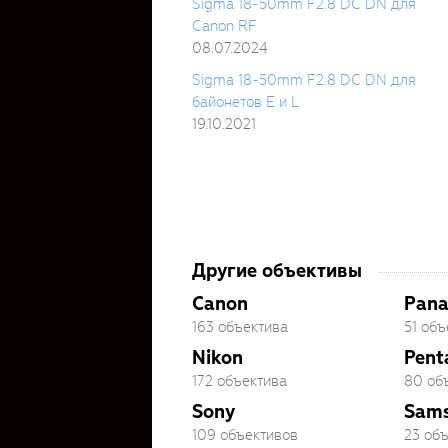
Sigma 18-50mm F2.8 DC DN для
Canon RF
08.07.2024
Sigma 18-50mm F2.8 DC DN для
байонетов E и L
19.10.2021
Другие объективы
Canon
Pana
163 объектива
51 объ
Nikon
Pent
172 объектива
80 об
Sony
Sam
109 объективов
23 об