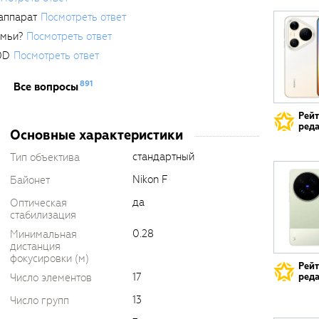
аппарат
Посмотреть ответ
емьи?
Посмотреть ответ
0D
Посмотреть ответ
891
Все вопросы
Рей
реда
Основные характеристики
стандартный
Тип объектива
Nikon F
Байонет
да
Оптическая
стабилизация
0.28
Минимальная
дистанция
фокусировки (м)
Рей
17
Число элементов
реда
13
Число групп