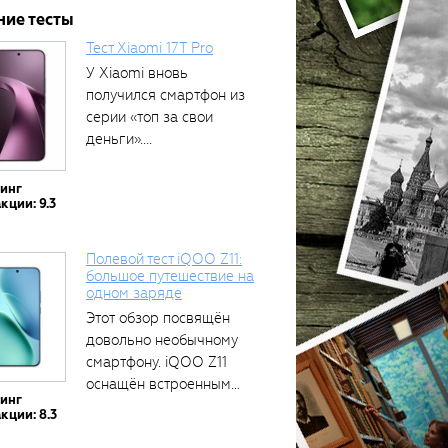
ние тесты
Тест Xiaomi 17T Pro
У Xiaomi вновь
получился смартфон из
серии «топ за свои
деньги»....
тинг
кции: 9.3
Полевой тест iQOO Z11:
большое путешествие на
одном заряде
Этот обзор посвящён
довольно необычному
смартфону. iQOO Z11
оснащён встроенным
тинг
аккумулятором...
кции: 8.3