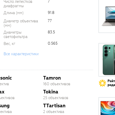
7
Число лепестков
диафрагмы
91.8
Длина (мм)
77
Диаметр объектива
(мм)
83.5
Диаметры
светофильтра
0.565
Вес, кг
Все характеристики
sonic
Tamron
Рей
ектив
160 объективов
реда
ax
Tokina
ъективов
25 объективов
sung
TTartisan
ъектива
2 объектива