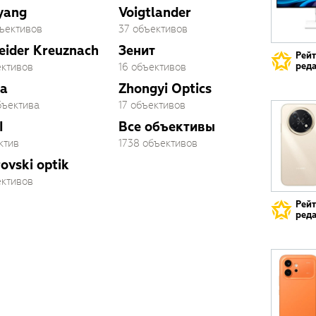
yang
Voigtlander
бъективов
37 объективов
eider Kreuznach
Зенит
Рей
реда
ективов
16 объективов
a
Zhongyi Optics
бъектива
17 объективов
I
Все объективы
ктив
1738 объективов
ovski optik
ективов
Рей
реда