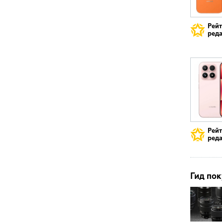
Рей
реда
Рей
реда
Гид пок