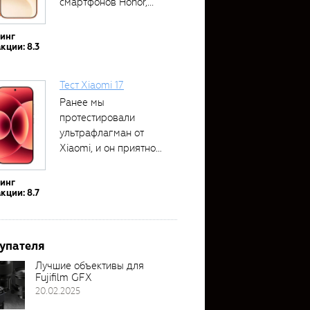
смартфонов Honor,...
тинг
кции: 8.3
Тест Xiaomi 17
Ранее мы
протестировали
ультрафлагман от
Xiaomi, и он приятно
удивил своими...
тинг
кции: 8.7
упателя
Лучшие объективы для
Fujifilm GFX
20.02.2025