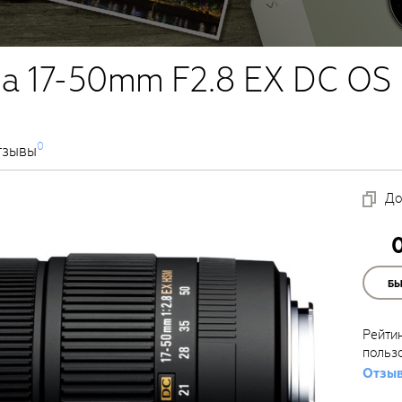
a 17-50mm F2.8 EX DC OS 
0
тзывы
До
Б
Рейти
польз
Отзыв