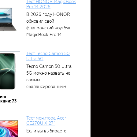
Тест HONOR MagicBook
Pro 14 2026
В 2026 году HONOR
обновил свой
флагманский ноутбук
MagicBook Pro 14....
Тест Tecno Camon 50
Ultra 5G
Tecno Camon 50 Ultra
5G можно назвать не
самым
сбалансированным
устройством....
тинг
кции: 7.3
Тест монитора Acer
CE270U X 27″
Если вы выбираете