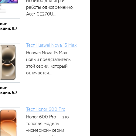
монитор для игр и
работы одновременно,
Acer CE270U...
тинг
кции: 8.7
Тест Huawei Nova 15 Max
Huawei Nova 15 Max –
новый представитель
этой серии, который
отличается...
тинг
кции: 6.7
Тест Honor 600 Pro
Honor 600 Pro — это
топовая модель
«номерной» серии