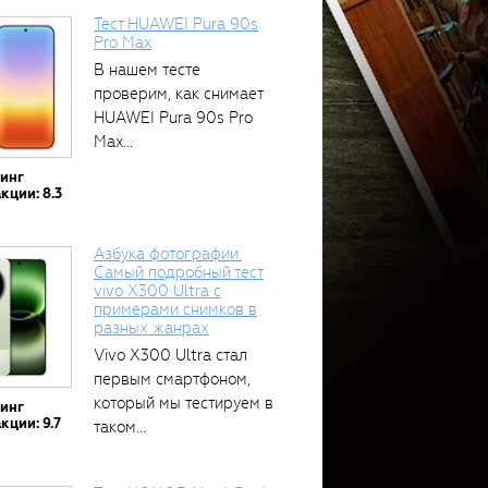
Тест HUAWEI Pura 90s
Pro Max
В нашем тесте
проверим, как снимает
HUAWEI Pura 90s Pro
Max...
тинг
кции: 8.3
Азбука фотографии.
Самый подробный тест
vivo X300 Ultra с
примерами снимков в
разных жанрах
Vivo X300 Ultra стал
первым смартфоном,
который мы тестируем в
тинг
кции: 9.7
таком...