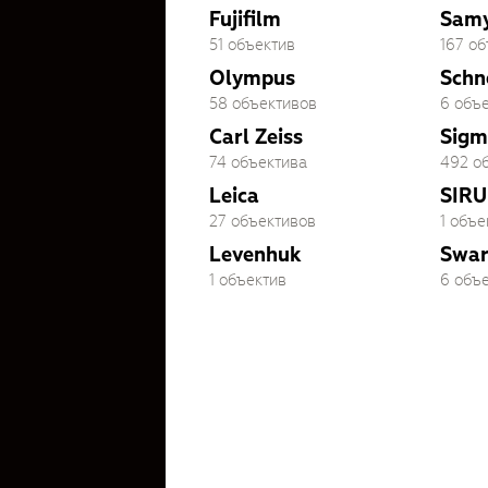
Fujifilm
Sam
51 объектив
167 о
Olympus
Schn
58 объективов
6 объ
Carl Zeiss
Sigm
74 объектива
492 о
Leica
SIRU
27 объективов
1 объе
Levenhuk
Swar
1 объектив
6 объ