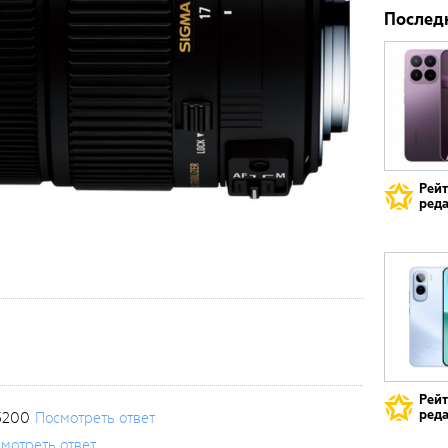
Послед
Рей
реда
Рей
реда
3200
Посмотреть ответ
мотреть ответ