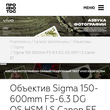
МЕНЮ
Prophotos.ru
Каталог фототехники
Объективы
Sigma
Sigma 150-600mm F5-6.3 DG OS HSM | S Canon
EF
Объектив Sigma 150-
600mm F5-6.3 DG
OS HSM | S Canon EF