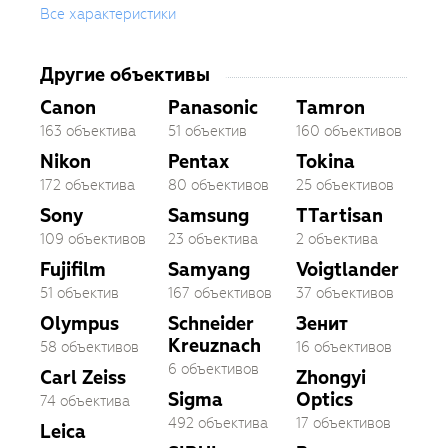
Все характеристики
Другие объективы
Canon
Panasonic
Tamron
163 объектива
51 объектив
160 объективов
Nikon
Pentax
Tokina
172 объектива
80 объективов
25 объективов
Sony
Samsung
TTartisan
109 объективов
23 объектива
2 объектива
Fujifilm
Samyang
Voigtlander
51 объектив
167 объективов
37 объективов
Olympus
Schneider
Зенит
Kreuznach
58 объективов
16 объективов
6 объективов
Carl Zeiss
Zhongyi
Sigma
Optics
74 объектива
492 объектива
17 объективов
Leica