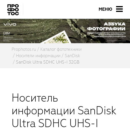
МЕНЮ
Prophotos.ru
Каталог фототехники
Носители информации
SanDisk
SanDisk Ultra SDHC UHS-I 32GB
Носитель
информации SanDisk
Ultra SDHC UHS-I