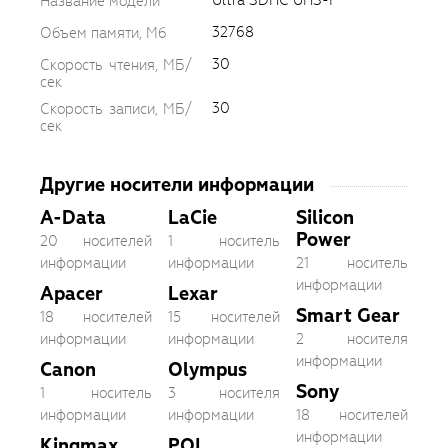
Название модели
32768
Объем памяти, Мб
30
Скорость чтения, МБ/
сек
30
Скорость записи, МБ/
сек
Другие носители информации
A-Data
LaCie
Silicon
Power
20 носителей
1 носитель
информации
информации
21 носитель
информации
Apacer
Lexar
Smart Gear
18 носителей
15 носителей
информации
информации
2 носителя
информации
Canon
Olympus
Sony
1 носитель
3 носителя
информации
информации
18 носителей
информации
Kingmax
PQI