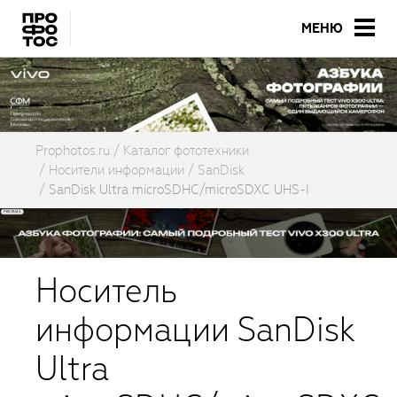
МЕНЮ
Prophotos.ru
Каталог фототехники
Носители информации
SanDisk
SanDisk Ultra microSDHC/microSDXC UHS-I
Носитель
информации SanDisk
Ultra