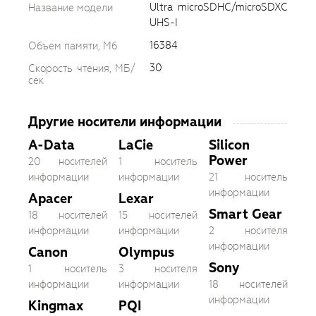
Ultra microSDHC/microSDXC
Название модели
UHS-I
16384
Объем памяти, Мб
30
Скорость чтения, МБ/
сек
Другие носители информации
A-Data
LaCie
Silicon
Power
20 носителей
1 носитель
информации
информации
21 носитель
информации
Apacer
Lexar
Smart Gear
18 носителей
15 носителей
информации
информации
2 носителя
информации
Canon
Olympus
Sony
1 носитель
3 носителя
информации
информации
18 носителей
информации
Kingmax
PQI