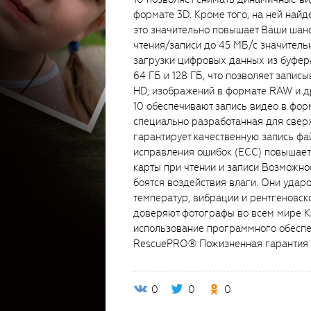
формате 3D. Кроме того, на ней найд
это значительно повышает Ваши шан
чтения/записи до 45 МБ/с значител
загрузки цифровых данных из буфера
64 ГБ и 128 ГБ, что позволяет запис
HD, изображений в формате RAW и др
10 обеспечивают запись видео в фор
специально разработанная для сверх
гарантирует качественную запись ф
исправления ошибок (ECC) повышает
карты при чтении и записи Возможно
боятся воздействия влаги. Они удар
температур, вибрации и рентгеновск
доверяют фотографы во всем мире К
использование программного обеспе
RescuePRO® Пожизненная гарантия
0
0
0