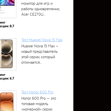
монитор для игр и
работы одновременно,
Acer CE270U...
тинг
кции: 8.7
Тест Huawei Nova 15 Max
Huawei Nova 15 Max –
новый представитель
этой серии, который
отличается...
тинг
кции: 6.7
Тест Honor 600 Pro
Honor 600 Pro — это
топовая модель
«номерной» серии