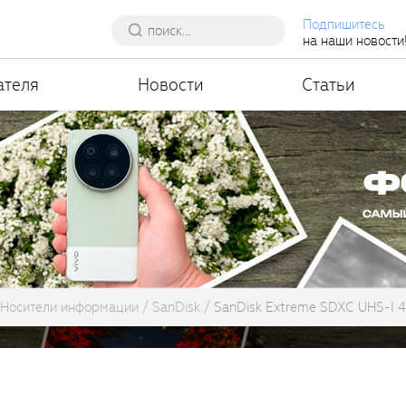
Подпишитесь
на наши новости
ателя
Новости
Статьи
Носители информации
SanDisk
SanDisk Extreme SDXC UHS-I 