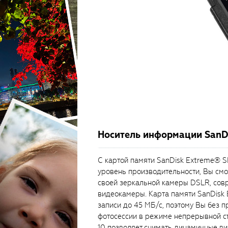
Носитель информации SanDi
С картой памяти SanDisk Extreme® 
уровень производительности, Вы см
своей зеркальной камеры DSLR, сов
видеокамеры. Карта памяти SanDisk
записи до 45 МБ/с, поэтому Вы без
фотосессии в режиме непрерывной съ
10 позволяет снимать динамичные ви