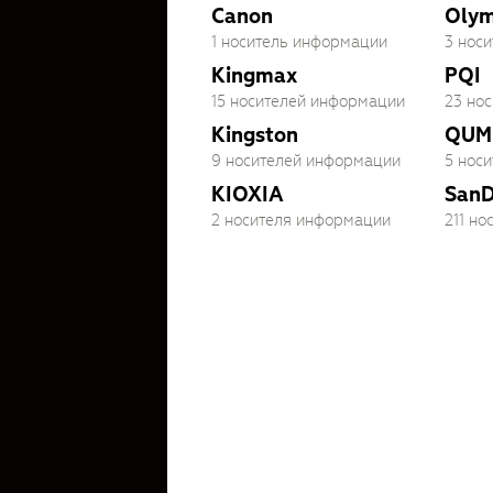
Canon
Oly
1 носитель информации
3 нос
Kingmax
PQI
15 носителей информации
23 но
Kingston
QUM
9 носителей информации
5 нос
KIOXIA
SanD
2 носителя информации
211 н