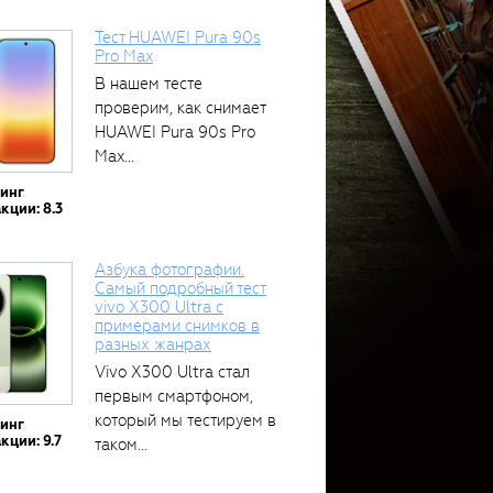
Тест HUAWEI Pura 90s
Pro Max
В нашем тесте
проверим, как снимает
HUAWEI Pura 90s Pro
Max...
тинг
кции: 8.3
Азбука фотографии.
Самый подробный тест
vivo X300 Ultra с
примерами снимков в
разных жанрах
Vivo X300 Ultra стал
первым смартфоном,
который мы тестируем в
тинг
кции: 9.7
таком...