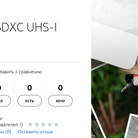
SDXC UHS-I
бавить к сравнению
0
0
0
ЫЛ
ЕСТЬ
ХОЧУ
нг
ователей:
0
ы (0)
Оставить отзыв