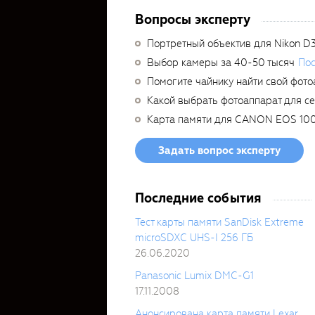
Вопросы эксперту
Портретный объектив для Nikon D
Выбор камеры за 40-50 тысяч
Пос
Помогите чайнику найти свой фото
Какой выбрать фотоаппарат для с
Карта памяти для CANON EOS 10
Задать вопрос эксперту
Последние события
Тест карты памяти SanDisk Extreme
microSDXC UHS-I 256 ГБ
26.06.2020
Panasonic Lumix DMC-G1
17.11.2008
Анонсирована карта памяти Lexar