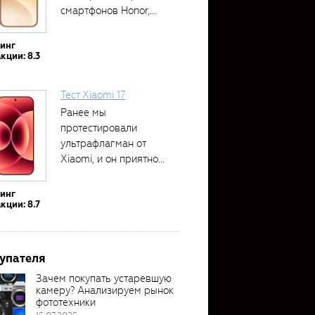
смартфонов Honor,...
тинг
кции: 8.3
Тест Xiaomi 17
Ранее мы
протестировали
ультрафлагман от
Xiaomi, и он приятно
удивил своими...
тинг
кции: 8.7
упателя
Зачем покупать устаревшую
камеру? Анализируем рынок
фототехники