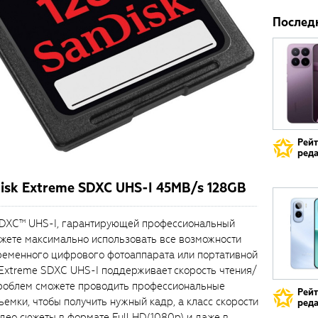
Послед
Рей
реда
sk Extreme SDXC UHS-I 45MB/s 128GB
SDXC™ UHS-I, гарантирующей профессиональный
ожете максимально использовать все возможности
ременного цифрового фотоаппарата или портативной
 Extreme SDXC UHS-I поддерживает скорость чтения/
 проблем сможете проводить профессиональные
Рей
емки, чтобы получить нужный кадр, а класс скорости
реда
део сюжеты в формате Full HD(1080p) и даже в