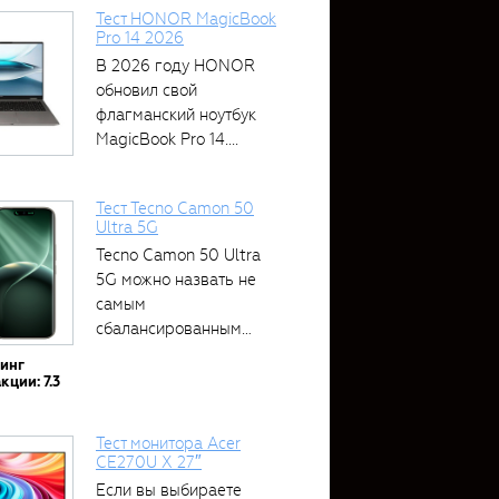
Тест HONOR MagicBook
Pro 14 2026
В 2026 году HONOR
обновил свой
флагманский ноутбук
MagicBook Pro 14....
Тест Tecno Camon 50
Ultra 5G
Tecno Camon 50 Ultra
5G можно назвать не
самым
сбалансированным
устройством....
тинг
кции: 7.3
Тест монитора Acer
CE270U X 27″
Если вы выбираете