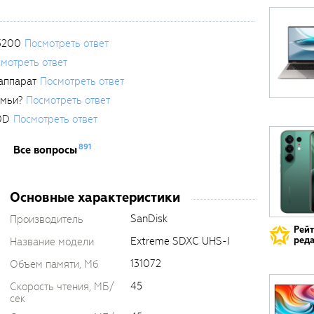
3200
Посмотреть ответ
мотреть ответ
аппарат
Посмотреть ответ
емьи?
Посмотреть ответ
0D
Посмотреть ответ
891
Все вопросы
Основные характеристики
SanDisk
Производитель
Рей
реда
Extreme SDXC UHS-I
Название модели
131072
Объем памяти, Мб
45
Скорость чтения, МБ/
сек