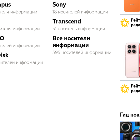
mpus
Sony
ителя информации
18 носителей информации
Рей
Transcend
реда
сителя информации
31 носитель информации
O
Все носители
информации
ителей информации
395 носителей информации
isk
осителей информации
Рей
реда
Гид пок