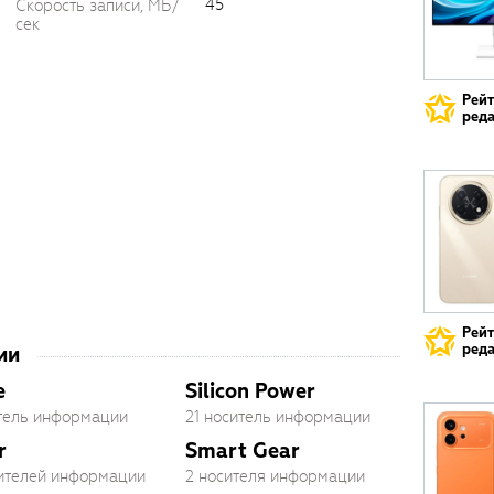
45
Скорость записи, МБ/
сек
Рей
реда
Рей
реда
ии
e
Silicon Power
итель информации
21 носитель информации
r
Smart Gear
сителей информации
2 носителя информации