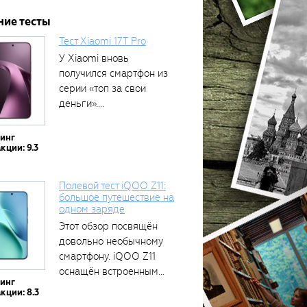
ние тесты
Тест Xiaomi 17T Pro
У Xiaomi вновь
получился смартфон из
серии «топ за свои
деньги»....
тинг
кции: 9.3
Полевой тест iQOO Z11:
большое путешествие на
одном заряде
Этот обзор посвящён
довольно необычному
смартфону. iQOO Z11
оснащён встроенным
тинг
аккумулятором...
кции: 8.3