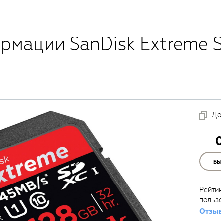
рмации SanDisk Extreme 
До
Б
Рейти
польз
Отзыв