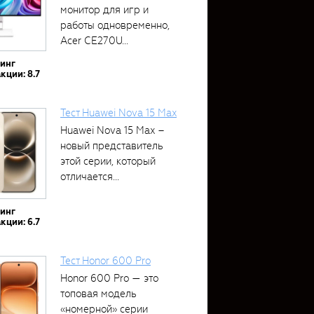
монитор для игр и
работы одновременно,
Acer CE270U...
тинг
кции: 8.7
Тест Huawei Nova 15 Max
Huawei Nova 15 Max –
новый представитель
этой серии, который
отличается...
тинг
кции: 6.7
Тест Honor 600 Pro
Honor 600 Pro — это
топовая модель
«номерной» серии