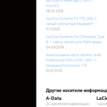
быструю в мире карту UHS-I
microSD
28.02.2018
SanDisk Extreme Fit 1TB USB-C:
самый компактный терабайт?
11.11.2025
SanDisk Extreme Pro CFexpress Type
B — карты памяти для RAW-видео
04.09.2019
Анонсирована карта памяти Lexar
Professional 633x SDXC UHS-I с
рекордной ёмкостью 1 ТБ.
10.01.2019
Другие носители информац
A-Data
LaCi
20 носителей информации
1 нос