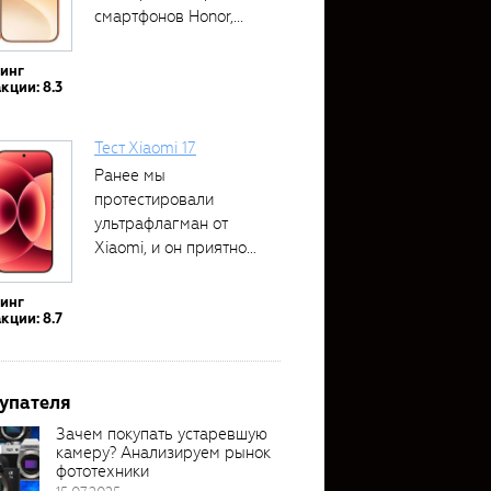
смартфонов Honor,...
тинг
кции: 8.3
Тест Xiaomi 17
Ранее мы
протестировали
ультрафлагман от
Xiaomi, и он приятно
удивил своими...
тинг
кции: 8.7
упателя
Зачем покупать устаревшую
камеру? Анализируем рынок
фототехники