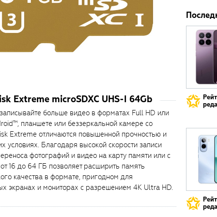
Послед
sk Extreme microSDXC UHS-I 64Gb
Рей
реда
записывайте больше видео в форматах Full HD или
roid™, планшете или беззеркальной камере со
isk Extreme отличаются повышенной прочностью и
х условиях. Благодаря высокой скорости записи
ереноса фотографий и видео на карту памяти или с
от 16 до 64 ГБ позволяет расширить память
кого качества в формате, пригодном для
х экранах и мониторах с разрешением 4K Ultra HD.
Рей
реда