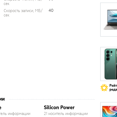
сек
40
Скорость записи, МБ/
сек
Рей
реда
ии
e
Silicon Power
итель информации
21 носитель информации