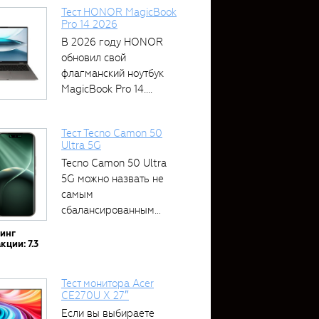
Тест HONOR MagicBook
Pro 14 2026
В 2026 году HONOR
обновил свой
флагманский ноутбук
MagicBook Pro 14....
Тест Tecno Camon 50
Ultra 5G
Tecno Camon 50 Ultra
5G можно назвать не
самым
сбалансированным
устройством....
тинг
кции: 7.3
Тест монитора Acer
CE270U X 27″
Если вы выбираете