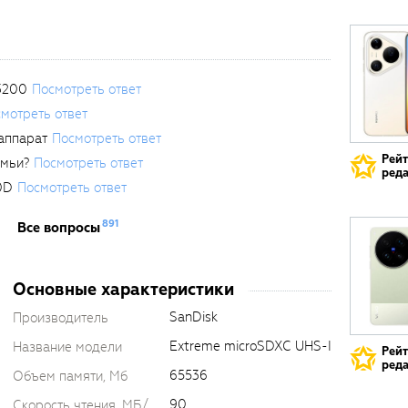
3200
Посмотреть ответ
мотреть ответ
аппарат
Посмотреть ответ
Рей
емьи?
Посмотреть ответ
реда
0D
Посмотреть ответ
891
Все вопросы
Основные характеристики
SanDisk
Производитель
Extreme microSDXC UHS-I
Название модели
Рей
реда
65536
Объем памяти, Мб
90
Скорость чтения, МБ/