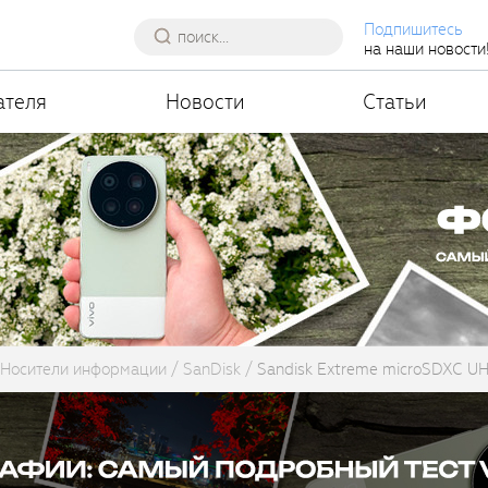
Подпишитесь
на наши новости
ателя
Новости
Статьи
Носители информации
SanDisk
Sandisk Extreme microSDXC U