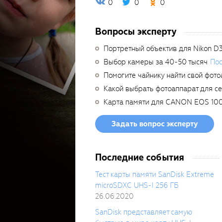
0
0
0
Вопросы эксперту
Портретный объектив для Nikon D
Выбор камеры за 40-50 тысяч
Пос
Помогите чайнику найти свой фото
Какой выбрать фотоаппарат для с
Карта памяти для CANON EOS 10
Задать вопрос эксперту
Последние события
Тест карты памяти SanDisk Extreme
microSDXC UHS-I 256 ГБ
26.06.2020
SanDisk представляет самую