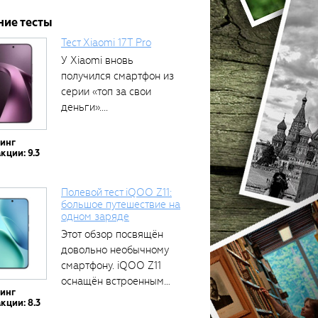
ние тесты
Тест Xiaomi 17T Pro
У Xiaomi вновь
получился смартфон из
серии «топ за свои
деньги»....
тинг
кции: 9.3
Полевой тест iQOO Z11:
большое путешествие на
одном заряде
Этот обзор посвящён
довольно необычному
смартфону. iQOO Z11
оснащён встроенным
тинг
аккумулятором...
кции: 8.3