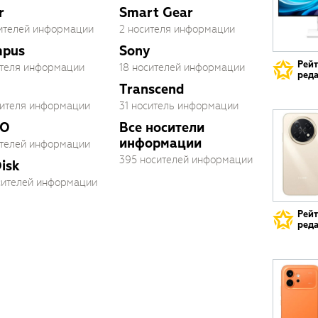
r
Smart Gear
сителей информации
2 носителя информации
mpus
Sony
Рей
ителя информации
18 носителей информации
реда
Transcend
сителя информации
31 носитель информации
O
Все носители
информации
ителей информации
395 носителей информации
isk
осителей информации
Рей
реда