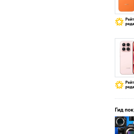
Рей
реда
Рей
реда
Гид пок