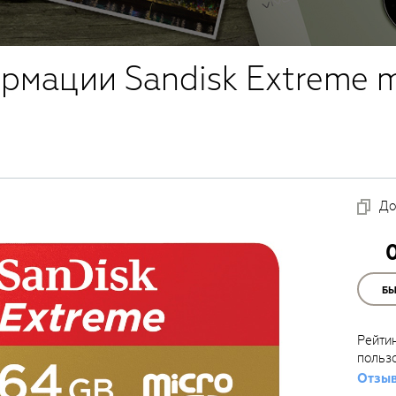
рмации Sandisk Extreme 
До
Б
Рейти
польз
Отзыв