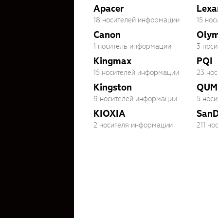
Apacer
Lexa
18 носителей информации
15 но
Canon
Oly
1 носитель информации
3 нос
Kingmax
PQI
15 носителей информации
23 но
Kingston
QUM
9 носителей информации
5 нос
KIOXIA
SanD
2 носителя информации
211 н