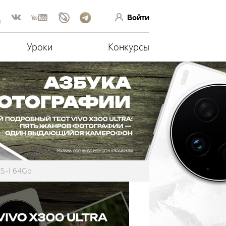
Войти
!
Уроки
Конкурсы
HS-I 64Gb