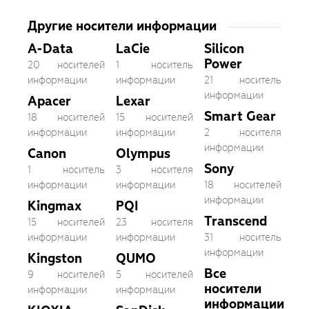
Другие носители информации
A-Data
LaCie
Silicon
Power
20 носителей
1 носитель
информации
информации
21 носитель
информации
Apacer
Lexar
Smart Gear
18 носителей
15 носителей
информации
информации
2 носителя
информации
Canon
Olympus
Sony
1 носитель
3 носителя
информации
информации
18 носителей
информации
Kingmax
PQI
Transcend
15 носителей
23 носителя
информации
информации
31 носитель
информации
Kingston
QUMO
Все
9 носителей
5 носителей
носители
информации
информации
информации