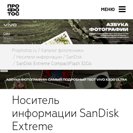
МЕНЮ
Prophotos.ru
Каталог фототехники
Носители информации
SanDisk
SanDisk Extreme CompactFlash 32Gb
Носитель
информации SanDisk
Extreme