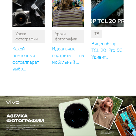
Уроки
Уроки
ТВ
фотографии
фотографии
Видеообзор
Какой
Идеальные
TCL 20 Pro 5G:
плёночный
портреты на
Удивит...
фотоаппарат
мобильный ...
выбр...