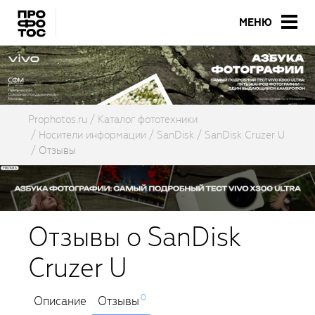
МЕНЮ
Prophotos.ru
Каталог фототехники
Носители информации
SanDisk
SanDisk Cruzer U
Отзывы
Отзывы о SanDisk
Cruzer U
0
Описание
Отзывы